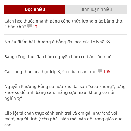
Đọc nhiều
Bình luận nhiều
Cách học thuộc nhanh Bảng công thức lượng giác bằng thơ,
"thần chú"
17
Nhiều điểm bất thường ở bằng đại học của Lý Nhã Kỳ
Bảng công thức đạo hàm nguyên hàm cơ bản cần nhớ
Các công thức hóa học lớp 8, 9 cơ bản cần nhớ
106
Nguyễn Phương Hằng sở hữu khối tài sản "siêu khủng", từng
khoe sổ đỏ tính bằng cân, mắng cựu mẫu 'không có nổi
nghìn tỷ'
Clip lột tả chân thực cảnh anh trai và em gái như 'chó với
mèo', người tinh ý còn phát hiện một vấn đề trong giáo dục
con