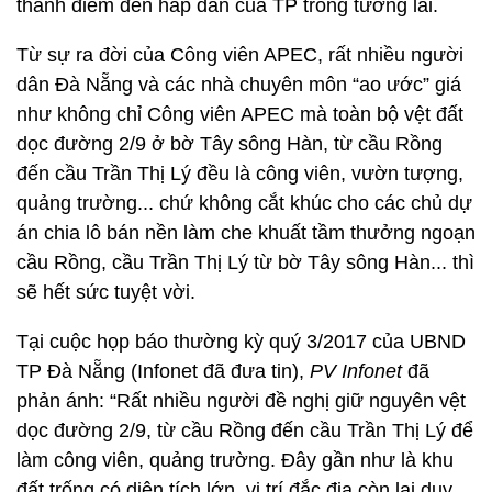
thành điểm đến hấp dẫn của TP trong tương lai.
Từ sự ra đời của Công viên APEC, rất nhiều người
dân Đà Nẵng và các nhà chuyên môn “ao ước” giá
như không chỉ Công viên APEC mà toàn bộ vệt đất
dọc đường 2/9 ở bờ Tây sông Hàn, từ cầu Rồng
đến cầu Trần Thị Lý đều là công viên, vườn tượng,
quảng trường... chứ không cắt khúc cho các chủ dự
án chia lô bán nền làm che khuất tầm thưởng ngoạn
cầu Rồng, cầu Trần Thị Lý từ bờ Tây sông Hàn... thì
sẽ hết sức tuyệt vời.
Tại cuộc họp báo thường kỳ quý 3/2017 của UBND
TP Đà Nẵng (Infonet đã đưa tin),
PV Infonet
đã
phản ánh: “Rất nhiều người đề nghị giữ nguyên vệt
dọc đường 2/9, từ cầu Rồng đến cầu Trần Thị Lý để
làm công viên, quảng trường. Đây gần như là khu
đất trống có diện tích lớn, vị trí đắc địa còn lại duy