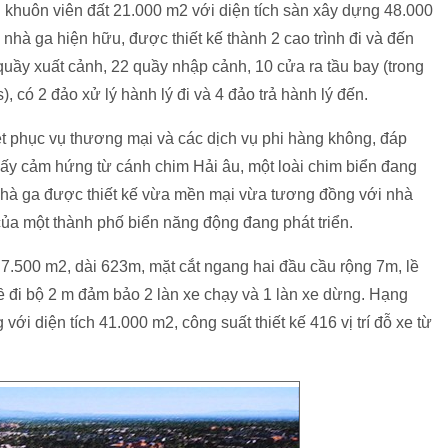
khuôn viên đất 21.000 m2 với diện tích sàn xây dựng 48.000
nhà ga hiện hữu, được thiết kế thành 2 cao trình đi và đến
 quầy xuất cảnh, 22 quầy nhập cảnh, 10 cửa ra tầu bay (trong
 có 2 đảo xử lý hành lý đi và 4 đảo trả hành lý đến.
iệt phục vụ thương mại và các dịch vụ phi hàng không, đáp
Lấy cảm hứng từ cánh chim Hải âu, một loài chim biển đang
 nhà ga được thiết kế vừa mền mại vừa tương đồng với nhà
ủa một thành phố biển năng động đang phát triển.
7.500 m2, dài 623m, mặt cắt ngang hai đầu cầu rộng 7m, lề
lề đi bộ 2 m đảm bảo 2 làn xe chạy và 1 làn xe dừng. Hạng
ới diện tích 41.000 m2, công suất thiết kế 416 vị trí đỗ xe từ