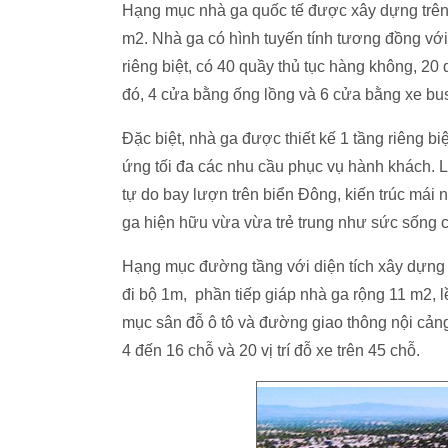
Hạng mục nhà ga quốc tế được xây dựng trên 
m2. Nhà ga có hình tuyến tính tương đồng với 
riêng biệt, có 40 quầy thủ tục hàng không, 20
đó, 4 cửa bằng ống lồng và 6 cửa bằng xe bus),
Đặc biệt, nhà ga được thiết kế 1 tầng riêng b
ứng tối đa các nhu cầu phục vụ hành khách. 
tự do bay lượn trên biển Đông, kiến trúc mái
ga hiện hữu vừa vừa trẻ trung như sức sống c
Hạng mục đường tầng với diện tích xây dựng 
đi bộ 1m, phần tiếp giáp nhà ga rộng 11 m2, 
mục sân đỗ ô tô và đường giao thông nội cảng v
4 đến 16 chỗ và 20 vị trí đỗ xe trên 45 chỗ.