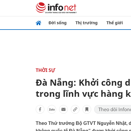
Đời sống
Thị trường
Thế giới
THỜI SỰ
Đà Nẵng: Khởi công d
trong lĩnh vực hàng 
Theo Thứ trưởng Bộ GTVT Nguyễn Nhật, d
không quốc tế Đà Nẵng” được khởi công sán