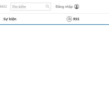
18822
Đăng nhập
Sự kiện
RSS