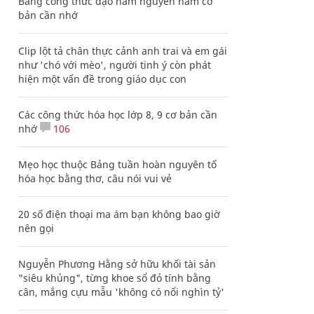
Bảng công thức đạo hàm nguyên hàm cơ
bản cần nhớ
Clip lột tả chân thực cảnh anh trai và em gái
như 'chó với mèo', người tinh ý còn phát
hiện một vấn đề trong giáo dục con
Các công thức hóa học lớp 8, 9 cơ bản cần
nhớ
106
Mẹo học thuộc Bảng tuần hoàn nguyên tố
hóa học bằng thơ, câu nói vui vẻ
20 số điện thoại ma ám bạn không bao giờ
nên gọi
Nguyễn Phương Hằng sở hữu khối tài sản
"siêu khủng", từng khoe sổ đỏ tính bằng
cân, mắng cựu mẫu 'không có nổi nghìn tỷ'