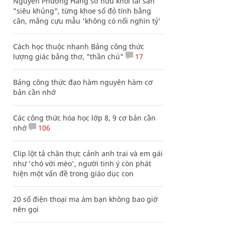
Nguyễn Phương Hằng sở hữu khối tài sản
"siêu khủng", từng khoe sổ đỏ tính bằng
cân, mắng cựu mẫu 'không có nổi nghìn tỷ'
Cách học thuộc nhanh Bảng công thức
lượng giác bằng thơ, "thần chú"
17
Bảng công thức đạo hàm nguyên hàm cơ
bản cần nhớ
Các công thức hóa học lớp 8, 9 cơ bản cần
nhớ
106
Clip lột tả chân thực cảnh anh trai và em gái
như 'chó với mèo', người tinh ý còn phát
hiện một vấn đề trong giáo dục con
20 số điện thoại ma ám bạn không bao giờ
nên gọi