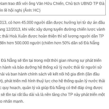
 Nam trao đổi với ông Văn Hữu Chiến, Chủ tịch UBND TP Đà
n lề hội nghị (Ảnh: HC)
2013, có hơn 45.000 người dân được hưởng lợi từ dự án đầu
áng 12/2013, khi việc xây dựng tuyến đường chiến lược vành
 thải Hoà Xuân được hoàn thiện thì số lượng người dân TP
ên đến hơn 500.000 người (chiếm hơn 50% dân số Đà Nẵng
à Nẵng sẽ tồn tại trong một thời gian nhưng sự phát triển
ận hành và bảo dưỡng hệ thống xử lý nước thải từ người sử
ải và ban hành chính sách về kết nối hộ gia đình (lần đầu
, phát triển mô hình thuỷ lực cho hệ thống quản lý nước thải
ệc quy hoạch, quản lý và giúp Đà Nẵng có thể đáp ứng được
 sẽ tồn tại rất lâu dài và là nền tảng cho TP này phát triển một
ato nhấn mạnh.