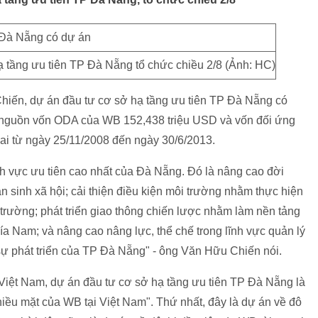
ạ tầng ưu tiên TP Đà Nẵng tổ chức chiều 2/8 (Ảnh: HC)
ến, dự án đầu tư cơ sở hạ tầng ưu tiên TP Đà Nẵng có
ó nguồn vốn ODA của WB 152,438 triệu USD và vốn đối ứng
hai từ ngày 25/11/2008 đến ngày 30/6/2013.
nh vực ưu tiên cao nhất của Đà Nẵng. Đó là nâng cao đời
sinh xã hội; cải thiện điều kiện môi trường nhằm thực hiện
trường; phát triển giao thông chiến lược nhằm làm nền tảng
hía Nam; và nâng cao nâng lực, thể chế trong lĩnh vực quản lý
 sự phát triển của TP Đà Nẵng" - ông Văn Hữu Chiến nói.
iệt Nam, dự án đầu tư cơ sở hạ tầng ưu tiên TP Đà Nẵng là
hiều mặt của WB tại Việt Nam". Thứ nhất, đây là dự án về đô