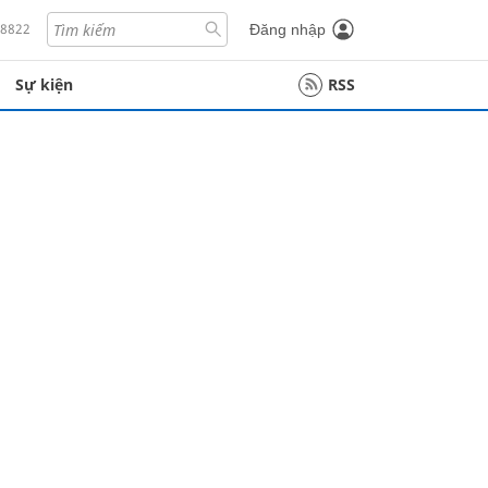
18822
Đăng nhập
Sự kiện
RSS