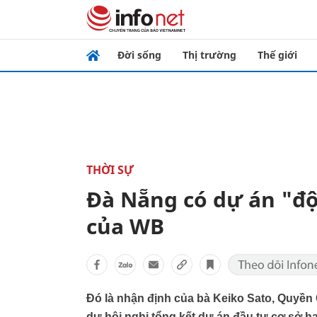
Đời sống
Thị trường
Thế giới
THỜI SỰ
Đà Nẵng có dự án "độ
của WB
Đó là nhận định của bà Keiko Sato, Quyền 
dự hội nghị tổng kết dự án đầu tư cơ sở hạ