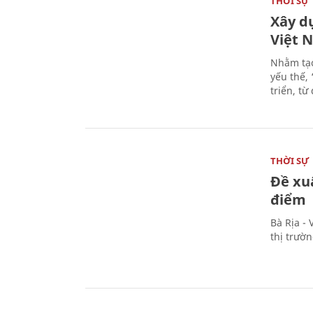
THỜI SỰ
Xây d
Việt 
Nhằm tạo
yếu thế,
triển, t
THỜI SỰ
Đề xu
điểm
Bà Rịa -
thị trườ