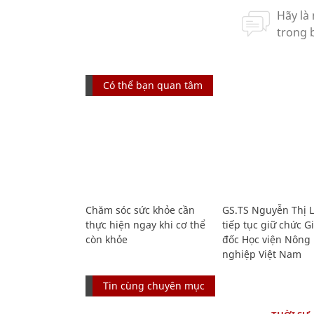
Có thể bạn quan tâm
Chăm sóc sức khỏe cần
GS.TS Nguyễn Thị 
thực hiện ngay khi cơ thể
tiếp tục giữ chức 
còn khỏe
đốc Học viện Nông
nghiệp Việt Nam
Tin cùng chuyên mục