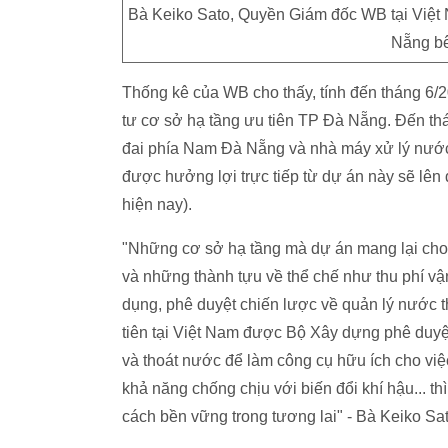
Bà Keiko Sato, Quyền Giám đốc WB tại Việt
Nẵng bê
Thống kê của WB cho thấy, tính đến tháng 6/
tư cơ sở hạ tầng ưu tiên TP Đà Nẵng. Đến th
đai phía Nam Đà Nẵng và nhà máy xử lý nước
được hưởng lợi trực tiếp từ dự án này sẽ l
hiện nay).
"Những cơ sở hạ tầng mà dự án mang lại cho Đ
và những thành tựu về thể chế như thu phí v
dụng, phê duyệt chiến lược về quản lý nước th
tiên tại Việt Nam được Bộ Xây dựng phê duyệt)
và thoát nước để làm công cụ hữu ích cho vi
khả năng chống chịu với biến đổi khí hậu... thì
cách bền vững trong tương lai" - Bà Keiko S