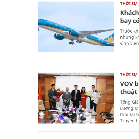
THỜI SỰ
Khách
bay có
Trước kh
nhưng kh
vĩnh viễ
THỜI SỰ
VOV b
thuật
Tổng Giá
Lương Mi
thời tái
Truyền h