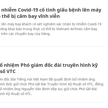
 nhiễm Covid-19 cố tình giấu bệnh lên máy
 thể bị cấm bay vĩnh viễn
i lên máy bay khách có xét nghiệm xác nhận bị nhiễm Covid-19
ông khai báo trung thực có thể bị Vietnam Airlines cấm bay
n trên các chuyến bay của hãng.
ổ nhiệm Phó giám đốc đài truyền hình kỹ
 số VTC
m đốc Đài Tiếng nói Việt Nam đã quyết định bổ nhiệm ông
nh Đức giữ chức Phó GĐ Đài Truyền hình Kỹ thuật số VTC, đồng
 bổ nhiệm ông Nguyễn Văn Bình tiếp tục giữ chức Phó GĐ Đài
ình Kỹ thuật số VTC.