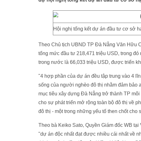
Hội nghị tổng kết dự án đầu tư cơ sở h
Theo Chủ tịch UBND TP Đà Nẵng Văn Hữu Chi
tổng mức đầu tư 218,471 triệu USD, trong đ
trong nước là 66,033 triệu USD, được triển k
"4 hợp phần của dự án đều tập trung vào 4 lĩ
sống của người nghèo đô thị nhằm đảm bảo an 
mục tiêu xây dựng Đà Nẵng trở thành TP môi 
cho sự phát triển mở rộng toàn bộ đô thị về p
đô thị - một trong những yếu tố then chốt cho
Theo bà Keiko Sato, Quyền Giám đốc WB tại V
"dự án độc nhất đạt được nhiều cái nhất về n