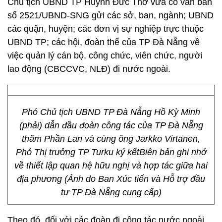
Chủ tịch UBND TP Huỳnh Đức Thơ vừa có văn bản
số 2521/UBND-SNG gửi các sở, ban, ngành; UBND
các quận, huyện; các đơn vị sự nghiệp trực thuộc
UBND TP; các hội, đoàn thể của TP Đà Nẵng về
việc quản lý cán bộ, công chức, viên chức, người
lao động (CBCCVC, NLĐ) đi nước ngoài.
Phó Chủ tịch UBND TP Đà Nẵng Hồ Kỳ Minh
(phải) dẫn đầu đoàn công tác của TP Đà Nẵng
thăm Phần Lan và cùng ông Jarkko Virtanen,
Phó Thị trưởng TP Turku ký kếtBiên bản ghi nhớ
về thiết lập quan hệ hữu nghị và hợp tác giữa hai
địa phương (Ảnh do Ban Xúc tiến và Hỗ trợ đầu
tư TP Đà Nẵng cung cấp)
Theo đó, đối với các đoàn đi công tác nước ngoài