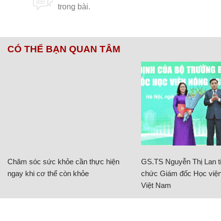
CÓ THỂ BẠN QUAN TÂM
Chăm sóc sức khỏe cần thực hiện
GS.TS Nguyễn Thị Lan ti
ngay khi cơ thể còn khỏe
chức Giám đốc Học viện
Việt Nam