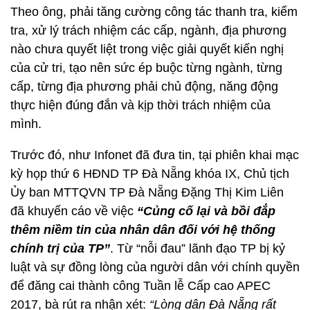
Theo ông, phải tăng cường công tác thanh tra, kiểm
tra, xử lý trách nhiệm các cấp, ngành, địa phương
nào chưa quyết liệt trong việc giải quyết kiến nghị
của cử tri, tạo nên sức ép buộc từng ngành, từng
cấp, từng địa phương phải chủ động, năng động
thực hiện đúng đắn và kịp thời trách nhiệm của
mình.
Trước đó, như Infonet đã đưa tin, tại phiên khai mạc
kỳ họp thứ 6 HĐND TP Đà Nẵng khóa IX, Chủ tịch
Ủy ban MTTQVN TP Đà Nẵng Đặng Thị Kim Liên
đã khuyến cáo về việc
“Củng cố lại và bồi đắp
thêm niềm tin của nhân dân đối với hệ thống
chính trị của TP”
. Từ “nỗi đau” lãnh đạo TP bị kỷ
luật và sự đồng lòng của người dân với chính quyền
để đăng cai thành công Tuần lễ Cấp cao APEC
2017, bà rút ra nhận xét:
“Lòng dân Đà Nẵng rất