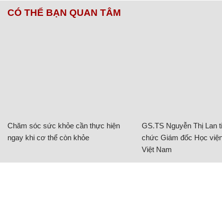
CÓ THỂ BẠN QUAN TÂM
Chăm sóc sức khỏe cần thực hiện
GS.TS Nguyễn Thị Lan ti
ngay khi cơ thể còn khỏe
chức Giám đốc Học viện
Việt Nam