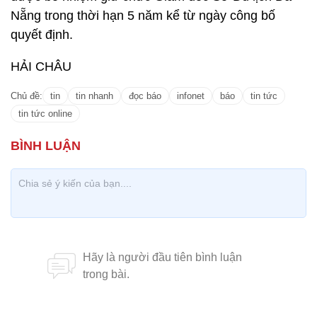
Nẵng trong thời hạn 5 năm kể từ ngày công bố
quyết định.
HẢI CHÂU
Chủ đề:
tin
tin nhanh
đọc báo
infonet
báo
tin tức
tin tức online