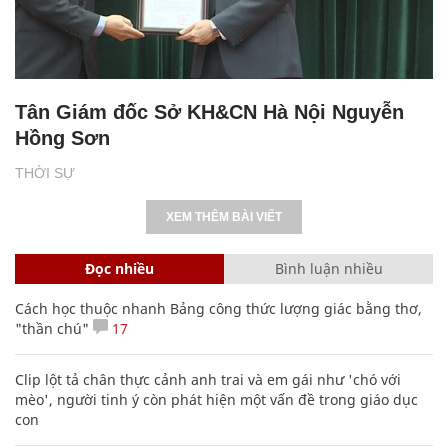
Tân Giám đốc Sở KH&CN Hà Nội Nguyễn
Hồng Sơn
THỜI SỰ
XEM THÊM BÀI VIẾT
Đọc nhiều
Bình luận nhiều
Cách học thuộc nhanh Bảng công thức lượng giác bằng thơ,
"thần chú"
17
Clip lột tả chân thực cảnh anh trai và em gái như 'chó với
mèo', người tinh ý còn phát hiện một vấn đề trong giáo dục
con