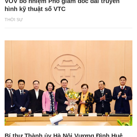
VOV bổ nhiệm Phó giám đốc đài truyền
hình kỹ thuật số VTC
THỜI SỰ
Bí thư Thành ủy Hà Nội Vương Đình Huệ