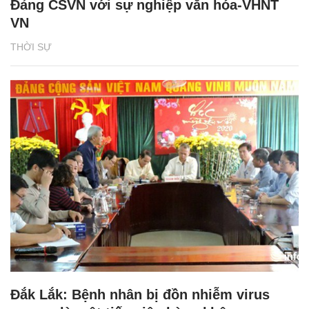
Đảng CSVN với sự nghiệp văn hóa-VHNT
VN
THỜI SỰ
Đắk Lắk: Bệnh nhân bị đồn nhiễm virus