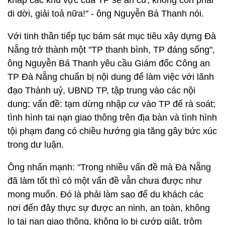
khắp các khu vực của TP sẽ an cư, không còn phải
di dời, giải toả nữa!" - ông Nguyễn Bá Thanh nói.
Với tinh thần tiếp tục bám sát mục tiêu xây dựng Đà
Nẵng trở thành một "TP thanh bình, TP đáng sống",
ông Nguyễn Bá Thanh yêu cầu Giám đốc Công an
TP Đà Nẵng chuẩn bị nội dung để làm việc với lãnh
đạo Thành uỷ, UBND TP, tập trung vào các nội
dung: vấn đề: tạm dừng nhập cư vào TP để rà soát;
tình hình tai nạn giao thông trên địa bàn và tình hình
tội phạm đang có chiều hướng gia tăng gây bức xúc
trong dư luận.
Ông nhấn mạnh: "Trong nhiều vấn đề mà Đà Nẵng
đã làm tốt thì có một vấn đề vẫn chưa được như
mong muốn. Đó là phải làm sao để du khách các
nơi đến đây thực sự được an ninh, an toàn, không
lo tai nạn giao thông, không lo bị cướp giật, trộm