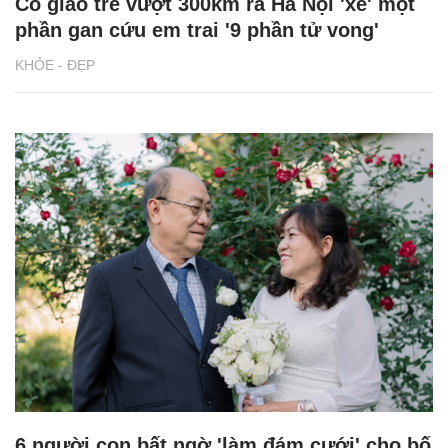
Cô giáo trẻ vượt 300km ra Hà Nội 'xẻ' một
phần gan cứu em trai '9 phần tử vong'
KHỎE - ĐẸP
6 người con bất ngờ 'làm đám cưới' cho bố