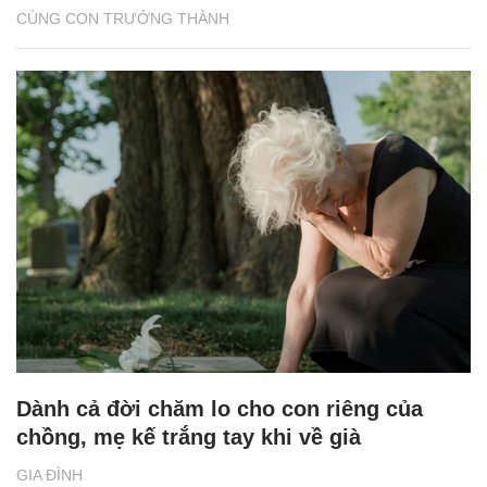
CÙNG CON TRƯỞNG THÀNH
Dành cả đời chăm lo cho con riêng của
chồng, mẹ kế trắng tay khi về già
GIA ĐÌNH