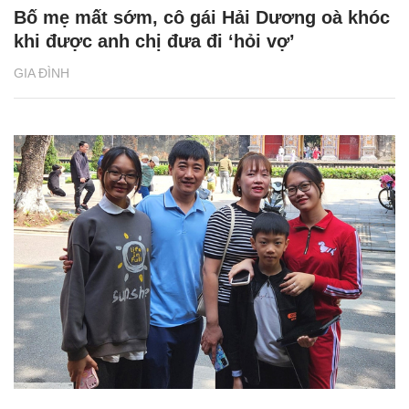
Bố mẹ mất sớm, cô gái Hải Dương oà khóc
khi được anh chị đưa đi ‘hỏi vợ’
GIA ĐÌNH