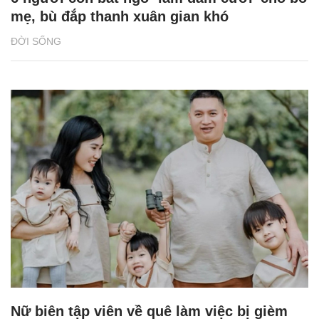
mẹ, bù đắp thanh xuân gian khó
ĐỜI SỐNG
Nữ biên tập viên về quê làm việc bị gièm