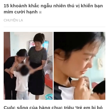
15 khoảnh khắc ngẫu nhiên thú vị khiến bạn
mỉm cười hạnh
CHUYỆN LẠ
Cuộc sống của hàng chục triệu ‘trẻ em bị bỏ