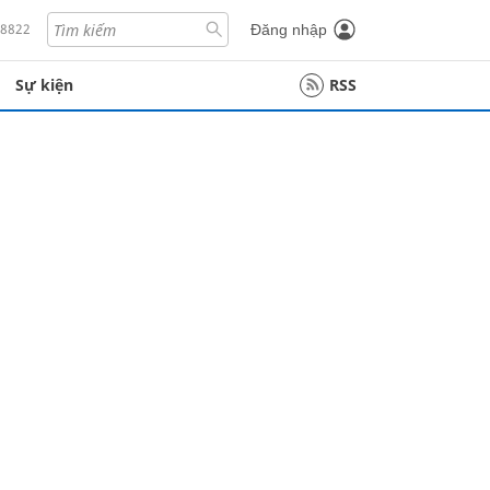
18822
Đăng nhập
Sự kiện
RSS