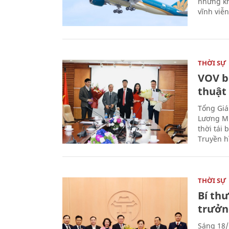
nhưng kh
vĩnh viễ
THỜI SỰ
VOV b
thuật
Tổng Giá
Lương Mi
thời tái
Truyền h
THỜI SỰ
Bí th
trưởn
Sáng 18/