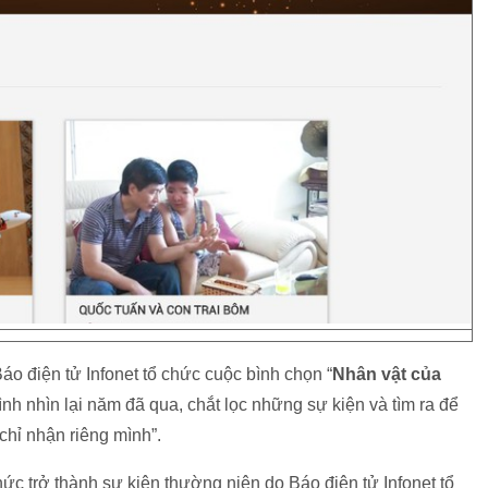
Báo điện tử Infonet tổ chức cuộc bình chọn “
Nhân vật của
h nhìn lại năm đã qua, chắt lọc những sự kiện và tìm ra để
hỉ nhận riêng mình”.
thức trở thành sự kiện thường niên do Báo điện tử Infonet tổ