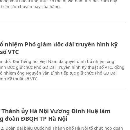
ông khai báo trung thực có thể bị Vietnam Airlines cấm bay
n trên các chuyến bay của hãng.
ổ nhiệm Phó giám đốc đài truyền hình kỹ
 số VTC
m đốc Đài Tiếng nói Việt Nam đã quyết định bổ nhiệm ông
nh Đức giữ chức Phó GĐ Đài Truyền hình Kỹ thuật số VTC, đồng
 bổ nhiệm ông Nguyễn Văn Bình tiếp tục giữ chức Phó GĐ Đài
ình Kỹ thuật số VTC.
ư Thành ủy Hà Nội Vương Đình Huệ làm
g đoàn ĐBQH TP Hà Nội
 2, Đoàn đại biểu Quốc hội Thành phố Hà Nội tổ chức họp đoàn