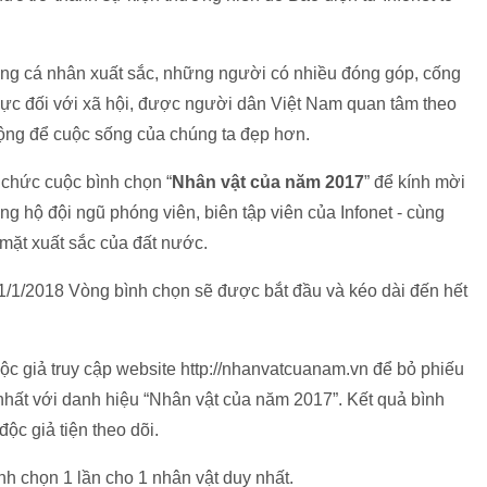
ững cá nhân xuất sắc, những người có nhiều đóng góp, cống
cực đối với xã hội, được người dân Việt Nam quan tâm theo
động để cuộc sống của chúng ta đẹp hơn.
 chức cuộc bình chọn “
Nhân vật của năm 2017
” để kính mời
g hộ đội ngũ phóng viên, biên tập viên của Infonet - cùng
mặt xuất sắc của đất nước.
 1/1/2018 Vòng bình chọn sẽ được bắt đầu và kéo dài đến hết
độc giả truy cập website http://nhanvatcuanam.vn để bỏ phiếu
hất với danh hiệu “Nhân vật của năm 2017”. Kết quả bình
độc giả tiện theo dõi.
h chọn 1 lần cho 1 nhân vật duy nhất.