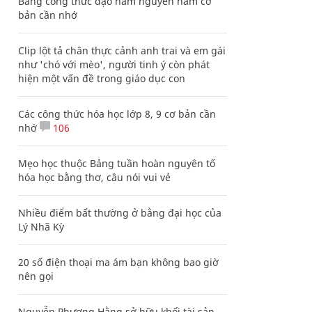
Bảng công thức đạo hàm nguyên hàm cơ
bản cần nhớ
Clip lột tả chân thực cảnh anh trai và em gái
như 'chó với mèo', người tinh ý còn phát
hiện một vấn đề trong giáo dục con
Các công thức hóa học lớp 8, 9 cơ bản cần
nhớ
106
Mẹo học thuộc Bảng tuần hoàn nguyên tố
hóa học bằng thơ, câu nói vui vẻ
Nhiều điểm bất thường ở bằng đại học của
Lý Nhã Kỳ
20 số điện thoại ma ám bạn không bao giờ
nên gọi
Nguyễn Phương Hằng sở hữu khối tài sản