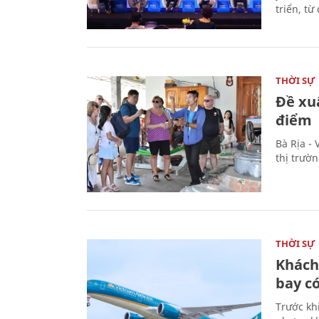
triển, t
THỜI SỰ
Đề xu
điểm
Bà Rịa -
thị trườ
THỜI SỰ
Khách
bay có
Trước kh