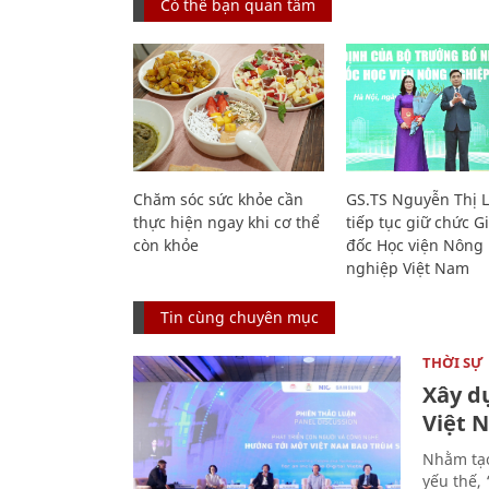
Có thể bạn quan tâm
Chăm sóc sức khỏe cần
GS.TS Nguyễn Thị 
thực hiện ngay khi cơ thể
tiếp tục giữ chức 
còn khỏe
đốc Học viện Nông
nghiệp Việt Nam
Tin cùng chuyên mục
THỜI SỰ
Xây d
Việt 
Nhằm tạo
yếu thế,