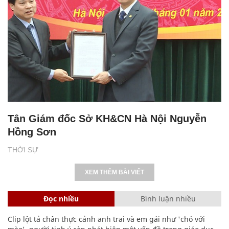
Tân Giám đốc Sở KH&CN Hà Nội Nguyễn
Hồng Sơn
THỜI SỰ
XEM THÊM BÀI VIẾT
Đọc nhiều
Bình luận nhiều
Clip lột tả chân thực cảnh anh trai và em gái như 'chó với