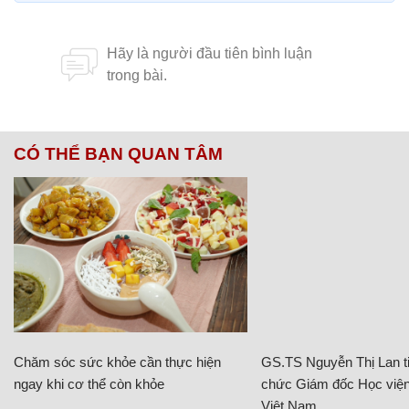
CÓ THỂ BẠN QUAN TÂM
Chăm sóc sức khỏe cần thực hiện
GS.TS Nguyễn Thị Lan ti
ngay khi cơ thể còn khỏe
chức Giám đốc Học viện
Việt Nam