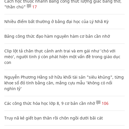
Cách học thuộc nhanh Bảng công thức lượng giác bằng thơ,
"thần chú"
17
Nhiều điểm bất thường ở bằng đại học của Lý Nhã Kỳ
Bảng công thức đạo hàm nguyên hàm cơ bản cần nhớ
Clip lột tả chân thực cảnh anh trai và em gái như 'chó với
mèo', người tinh ý còn phát hiện một vấn đề trong giáo dục
con
Nguyễn Phương Hằng sở hữu khối tài sản "siêu khủng", từng
khoe sổ đỏ tính bằng cân, mắng cựu mẫu 'không có nổi
nghìn tỷ'
Các công thức hóa học lớp 8, 9 cơ bản cần nhớ
106
Truy nã kẻ giết bạn thân rồi chôn ngồi dưới bãi cát