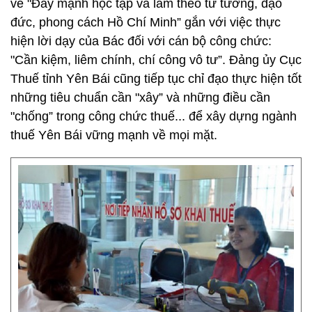
về "Đẩy mạnh học tập và làm theo tư tưởng, đạo
đức, phong cách Hồ Chí Minh” gắn với việc thực
hiện lời dạy của Bác đối với cán bộ công chức:
"Cần kiệm, liêm chính, chí công vô tư”. Đảng ủy Cục
Thuế tỉnh Yên Bái cũng tiếp tục chỉ đạo thực hiện tốt
những tiêu chuẩn cần "xây” và những điều cần
"chống” trong công chức thuế... để xây dựng ngành
thuế Yên Bái vững mạnh về mọi mặt.