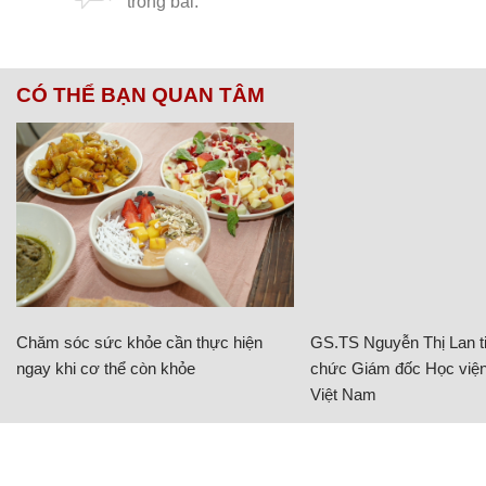
CÓ THỂ BẠN QUAN TÂM
Chăm sóc sức khỏe cần thực hiện
GS.TS Nguyễn Thị Lan ti
ngay khi cơ thể còn khỏe
chức Giám đốc Học viện
Việt Nam