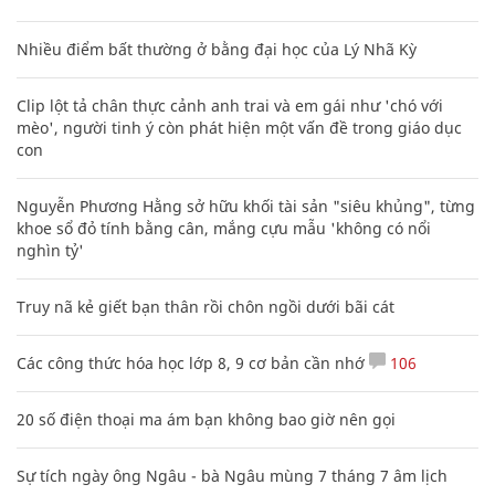
Nhiều điểm bất thường ở bằng đại học của Lý Nhã Kỳ
Clip lột tả chân thực cảnh anh trai và em gái như 'chó với
mèo', người tinh ý còn phát hiện một vấn đề trong giáo dục
con
Nguyễn Phương Hằng sở hữu khối tài sản "siêu khủng", từng
khoe sổ đỏ tính bằng cân, mắng cựu mẫu 'không có nổi
nghìn tỷ'
Truy nã kẻ giết bạn thân rồi chôn ngồi dưới bãi cát
Các công thức hóa học lớp 8, 9 cơ bản cần nhớ
106
20 số điện thoại ma ám bạn không bao giờ nên gọi
Sự tích ngày ông Ngâu - bà Ngâu mùng 7 tháng 7 âm lịch