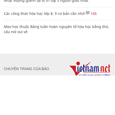
Nhật Vượng giành lại vị trí top 5 người giàu nhất
Các công thức hóa học lớp 8, 9 cơ bản cần nhớ
106
Mẹo học thuộc Bảng tuần hoàn nguyên tố hóa học bằng thơ,
câu nói vui vẻ
CHUYÊN TRANG CỦA BÁO
Tòa soạn: Tòa nhà Cục Tần Số, 115 Trần Duy Hưng Hà Nội
Giấy phép hoạt động báo chí: Số 09/GP-BTTTT, Bộ Thông tin và
Truyền thông cấp ngày 07/01/2019.
0916118822
Hotline nội dung: