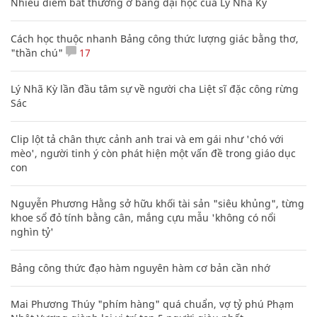
Nhiều điểm bất thường ở bằng đại học của Lý Nhã Kỳ
Cách học thuộc nhanh Bảng công thức lượng giác bằng thơ,
"thần chú"
17
Lý Nhã Kỳ lần đầu tâm sự về người cha Liệt sĩ đặc công rừng
Sác
Clip lột tả chân thực cảnh anh trai và em gái như 'chó với
mèo', người tinh ý còn phát hiện một vấn đề trong giáo dục
con
Nguyễn Phương Hằng sở hữu khối tài sản "siêu khủng", từng
khoe sổ đỏ tính bằng cân, mắng cựu mẫu 'không có nổi
nghìn tỷ'
Bảng công thức đạo hàm nguyên hàm cơ bản cần nhớ
Mai Phương Thúy "phím hàng" quá chuẩn, vợ tỷ phú Phạm