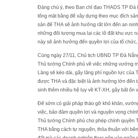
Đáng chú ý, theo Ban chỉ đạo THADS TP Đà 
tổng mặt bằng để xây dựng theo mục đích sản 
sản để THA sẽ ảnh hưởng rất lớn đến an ninh 
những đối tượng mua lại các lô đất khu vực 
này sẽ ảnh hưởng đến quyền lợi của tổ chức, c
Cùng ngày 27/11, Chủ tịch UBND TP Đà Nẵ
Thủ tướng Chính phủ về việc những vướng mắ
Lăng sẽ kéo dài, gây lãng phí nguồn lực của 
được THA và đặc biệt là ảnh hưởng lớn đến t
sinh thêm nhiều hệ lụy về KT-XH, gây bất ổn về 
Để sớm có giải pháp tháo gỡ khó khăn, vướng
việc, bảo đảm quyền lợi và nguyện vọng chí
Thủ tướng Chính phủ cho phép chính quyền TP 
THA bằng cách tự nguyện, thỏa thuận với bên
đất mà các doanh nghiệp thực nộp vào ngân sá