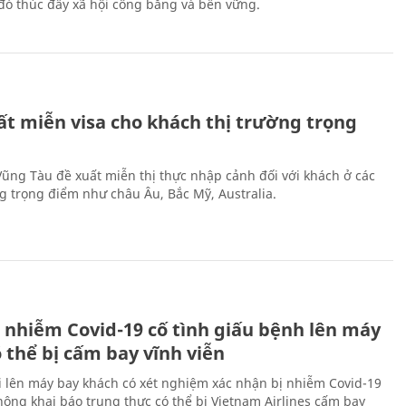
ừ đó thúc đẩy xã hội công bằng và bền vững.
ất miễn visa cho khách thị trường trọng
 Vũng Tàu đề xuất miễn thị thực nhập cảnh đối với khách ở các
ng trọng điểm như châu Âu, Bắc Mỹ, Australia.
 nhiễm Covid-19 cố tình giấu bệnh lên máy
 thể bị cấm bay vĩnh viễn
i lên máy bay khách có xét nghiệm xác nhận bị nhiễm Covid-19
ông khai báo trung thực có thể bị Vietnam Airlines cấm bay