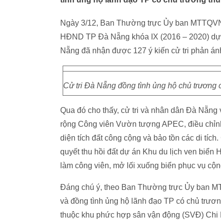
Ngày 3/12, Ban Thường trực Ủy ban MTTQVN 
HĐND TP Đà Nẵng khóa IX (2016 – 2020) dự 
Nẵng đã nhận được 127 ý kiến cử tri phản ánh
Cử tri Đà Nẵng đồng tình ủng hộ chủ trương 
Qua đó cho thấy, cử tri và nhân dân Đà Nẵng 
rộng Công viên Vườn tượng APEC, điều chỉnh
diện tích đất công cộng và bảo tồn các di tí
quyết thu hồi đất dự án Khu du lịch ven bi
làm công viên, mở lối xuống biển phục vụ cộ
Đáng chú ý, theo Ban Thường trực Ủy ban M
và đồng tình ủng hộ lãnh đạo TP có chủ trươn
thuộc khu phức hợp sân vận động (SVĐ) Chi 