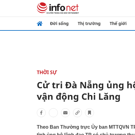
Đời sống
Thị trường
Thế giới
THỜI SỰ
Cử tri Đà Nẵng ủng hộ
vận động Chi Lăng
Theo Ban Thường trực Ủy ban MTTQVN TP 
tình ủng hộ lãnh đạo TP có chủ trương th