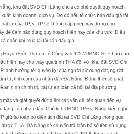
Nẵng, khu đất SVĐ Chi Lăng chưa có phê duyệt quy hoạch
xuất, kinh doanh, dịch vụ. Do đó nếu tổ chức bán đấu giá tài
trật tự của TP, vì TP sẽ không cấp phép xây dựng cho
này để đảm bảo đúng quy hoạch hiện nay của khu vực. Điều
á nhân khi mua lại tài sản đấu giá.
ng Huỳnh Đức Thơ đã có Công văn 9227/UBND-STP báo cáo
c hiện nay cho thấy quá trình THA đối với khu đất SVĐ Chi
TP, ảnh hưởng tới quyền lợi của người sử dụng đất, người
âm tư, tình cảm của nhân dân Đà Nẵng. Đồng thời sẽ phát
an ninh chính trị, trật tự an toàn xã hội tại địa phương.
 mắc và giải quyết dứt điểm các vấn đề liên quan đến vụ
nh đáng của nhân dân, Chủ tịch UBND TP Đà Nẵng kiến nghị
giữ lại toàn bộ diện tích đất tại SVĐ Chi Lăng thông qua
 được THA. Đà Nẵng sẽ chuyển trả toàn bộ số tiền sử dụng
ch khi được giao khu đất nói trên (1.251 tỉ đồng sau khi