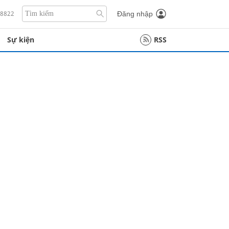
18822
Đăng nhập
Sự kiện
RSS