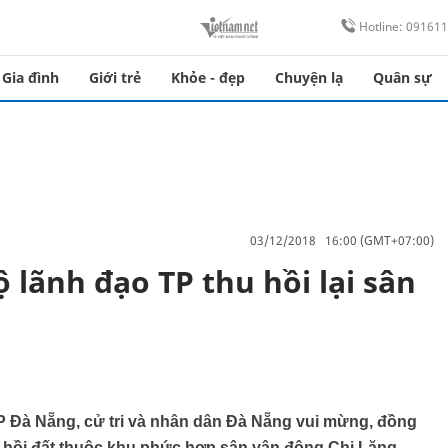
Hotline: 09161
Gia đình
Giới trẻ
Khỏe - đẹp
Chuyện lạ
Quân sự
03/12/2018 16:00 (GMT+07:00)
 lãnh đạo TP thu hồi lại sân
Đà Nẵng, cử tri và nhân dân Đà Nẵng vui mừng, đồng
u hồi đất thuộc khu phức hợp sân vận động Chi Lăng.