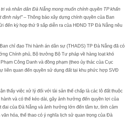
cử tri và nhân dân Đà Nẵng mong muốn chính quyền TP khẩn
ết định này!”
– Thông báo xây dựng chính quyền của Ban
 đến kỳ họp thứ 9 sắp diễn ra của HĐND TP Đà Nẵng nêu
1, Ban chỉ đạo Thi hành án dân sự (THADS) TP Đà Nẵng đã có
g Chính phủ, Bộ trưởng Bộ Tư pháp về hàng loạt khó
án Phạm Công Danh và đồng phạm (theo ủy thác của Cục
ự liên quan đến quyền sử dụng đất tại khu phức hợp SVĐ
hấy việc xử lý đối với tài sản thế chấp là các lô đất thuộc
i hành và có thể kéo dài, gây ảnh hưởng đến quyền lợi của
ất đai của Đà Nẵng và ảnh hưởng lớn đến tâm tư, tình cảm
văn hóa, thể thao có ý nghĩa lịch sử quan trọng của Đà