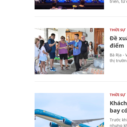
triển, t
THỜI SỰ
Đề xu
điểm
Bà Rịa -
thị trườ
THỜI SỰ
Khách
bay có
Trước kh
nhưng kh