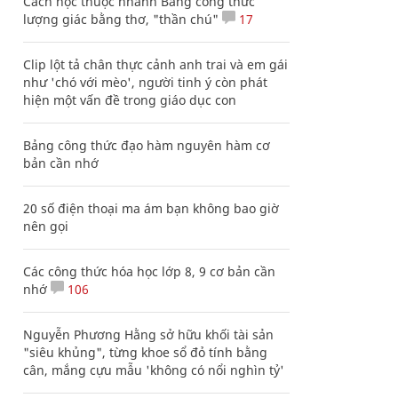
Cách học thuộc nhanh Bảng công thức
lượng giác bằng thơ, "thần chú"
17
Clip lột tả chân thực cảnh anh trai và em gái
như 'chó với mèo', người tinh ý còn phát
hiện một vấn đề trong giáo dục con
Bảng công thức đạo hàm nguyên hàm cơ
bản cần nhớ
20 số điện thoại ma ám bạn không bao giờ
nên gọi
Các công thức hóa học lớp 8, 9 cơ bản cần
nhớ
106
Nguyễn Phương Hằng sở hữu khối tài sản
"siêu khủng", từng khoe sổ đỏ tính bằng
cân, mắng cựu mẫu 'không có nổi nghìn tỷ'