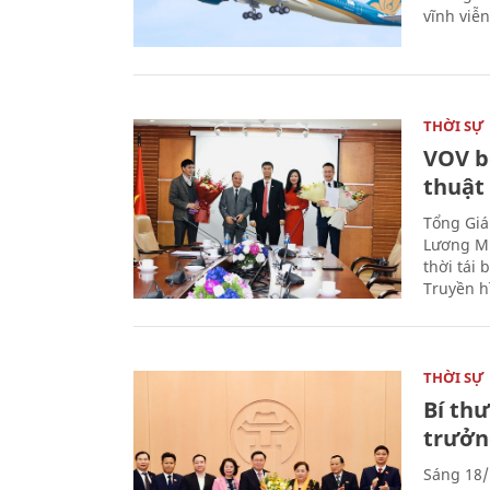
vĩnh viễ
THỜI SỰ
VOV b
thuật
Tổng Giá
Lương Mi
thời tái
Truyền h
THỜI SỰ
Bí th
trưởn
Sáng 18/