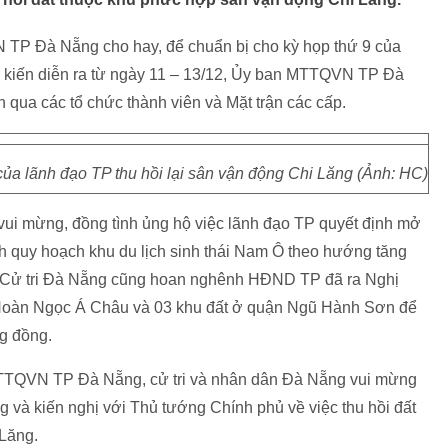
TP Đà Nẵng cho hay, để chuẩn bị cho kỳ họp thứ 9 của
kiến diễn ra từ ngày 11 – 13/12, Ủy ban MTTQVN TP Đà
 qua các tổ chức thành viên và Mặt trận các cấp.
của lãnh đạo TP thu hồi lại sân vận động Chi Lăng (Ảnh: HC)
vui mừng, đồng tình ủng hộ việc lãnh đạo TP quyết định mở
 quy hoạch khu du lịch sinh thái Nam Ô theo hướng tăng
ch. Cử tri Đà Nẵng cũng hoan nghênh HĐND TP đã ra Nghị
ển Hoàn Ngọc Á Châu và 03 khu đất ở quận Ngũ Hành Sơn để
ng đồng.
TTQVN TP Đà Nẵng, cử tri và nhân dân Đà Nẵng vui mừng
g và kiến nghị với Thủ tướng Chính phủ về việc thu hồi đất
Lăng.