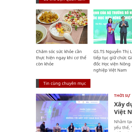
Chăm sóc sức khỏe cần
GS.TS Nguyễn Thị 
thực hiện ngay khi cơ thể
tiếp tục giữ chức 
còn khỏe
đốc Học viện Nông
nghiệp Việt Nam
Tin cùng chuyên mục
THỜI SỰ
Xây d
Việt 
Nhằm tạo
yếu thế,