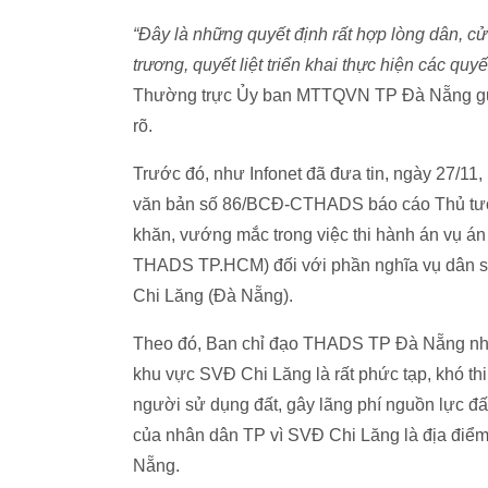
“Đây là những quyết định rất hợp lòng dân, 
trương, quyết liệt triển khai thực hiện các quy
Thường trực Ủy ban MTTQVN TP Đà Nẵng gửi
rõ.
Trước đó, như Infonet đã đưa tin, ngày 27/1
văn bản số 86/BCĐ-CTHADS báo cáo Thủ tướn
khăn, vướng mắc trong việc thi hành án vụ 
THADS TP.HCM) đối với phần nghĩa vụ dân s
Chi Lăng (Đà Nẵng).
Theo đó, Ban chỉ đạo THADS TP Đà Nẵng nhận t
khu vực SVĐ Chi Lăng là rất phức tạp, khó th
người sử dụng đất, gây lãng phí nguồn lực đ
của nhân dân TP vì SVĐ Chi Lăng là địa điểm 
Nẵng.