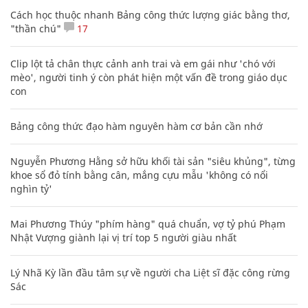
Cách học thuộc nhanh Bảng công thức lượng giác bằng thơ,
"thần chú"
17
Clip lột tả chân thực cảnh anh trai và em gái như 'chó với
mèo', người tinh ý còn phát hiện một vấn đề trong giáo dục
con
Bảng công thức đạo hàm nguyên hàm cơ bản cần nhớ
Nguyễn Phương Hằng sở hữu khối tài sản "siêu khủng", từng
khoe sổ đỏ tính bằng cân, mắng cựu mẫu 'không có nổi
nghìn tỷ'
Mai Phương Thúy "phím hàng" quá chuẩn, vợ tỷ phú Phạm
Nhật Vượng giành lại vị trí top 5 người giàu nhất
Lý Nhã Kỳ lần đầu tâm sự về người cha Liệt sĩ đặc công rừng
Sác