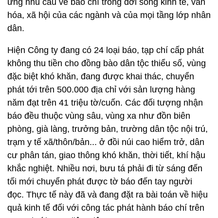
ứng nhu cầu về báo chí trong đời sống kinh tế, văn
hóa, xã hội của các ngành và của mọi tầng lớp nhân
dân.
Hiện Công ty đang có 24 loại báo, tạp chí cấp phát
không thu tiền cho đồng bào dân tộc thiểu số, vùng
đặc biệt khó khăn, đang được khai thác, chuyển
phát tới trên 500.000 địa chỉ với sản lượng hàng
năm đạt trên 41 triệu tờ/cuốn. Các đối tượng nhận
báo đều thuộc vùng sâu, vùng xa như đồn biên
phòng, già làng, trưởng bản, trường dân tộc nội trú,
trạm y tế xã/thôn/bản... ở đồi núi cao hiểm trở, dân
cư phân tán, giao thông khó khăn, thời tiết, khí hậu
khắc nghiệt. Nhiều nơi, bưu tá phải đi từ sáng đến
tối mới chuyển phát được tờ báo đến tay người
đọc. Thực tế này đã và đang đặt ra bài toán về hiệu
quả kinh tế đối với công tác phát hành báo chí trên