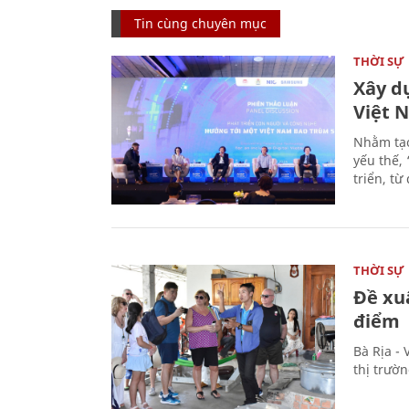
Tin cùng chuyên mục
THỜI SỰ
Xây d
Việt 
Nhằm tạo
yếu thế,
triển, t
THỜI SỰ
Đề xu
điểm
Bà Rịa -
thị trườ