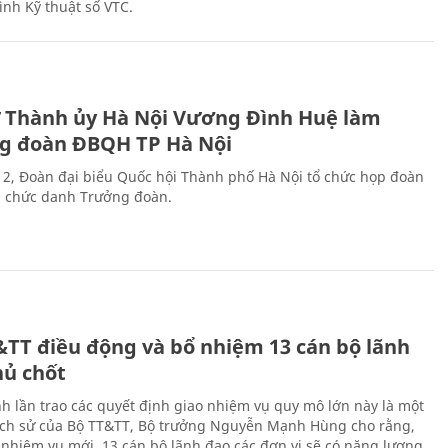
ình Kỹ thuật số VTC.
ư Thành ủy Hà Nội Vương Đình Huệ làm
g đoàn ĐBQH TP Hà Nội
 2, Đoàn đại biểu Quốc hội Thành phố Hà Nội tổ chức họp đoàn
n chức danh Trưởng đoàn.
&TT điều động và bổ nhiệm 13 cán bộ lãnh
hủ chốt
h lần trao các quyết định giao nhiệm vụ quy mô lớn này là một
lịch sử của Bộ TT&TT, Bộ trưởng Nguyễn Mạnh Hùng cho rằng,
í, nhiệm vụ mới, 13 cán bộ lãnh đạo các đơn vị sẽ có năng lượng