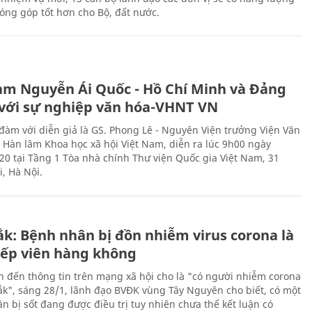
óng góp tốt hơn cho Bộ, đất nước.
àm Nguyễn Ái Quốc - Hồ Chí Minh và Đảng
với sự nghiệp văn hóa-VHNT VN
 đàm với diễn giả là GS. Phong Lê - Nguyên Viện trưởng Viện Văn
n Hàn lâm Khoa học xã hội Việt Nam, diễn ra lúc 9h00 ngày
20 tại Tầng 1 Tòa nhà chính Thư viện Quốc gia Việt Nam, 31
, Hà Nội.
ắk: Bệnh nhân bị đồn nhiễm virus corona là
iếp viên hàng không
n đến thông tin trên mạng xã hội cho là "có người nhiễm corona
Lắk", sáng 28/1, lãnh đạo BVĐK vùng Tây Nguyên cho biết, có một
n bị sốt đang được điều trị tuy nhiên chưa thể kết luận có