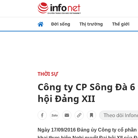
Đời sống
Thị trường
Thế giới
THỜI SỰ
Công ty CP Sông Đà 6 
hội Đảng XII
Ngày 17/09/2016 Đảng ủy Công ty cổ phần Sô
khai thực hiện Nghị quyết Đại hội XII của 