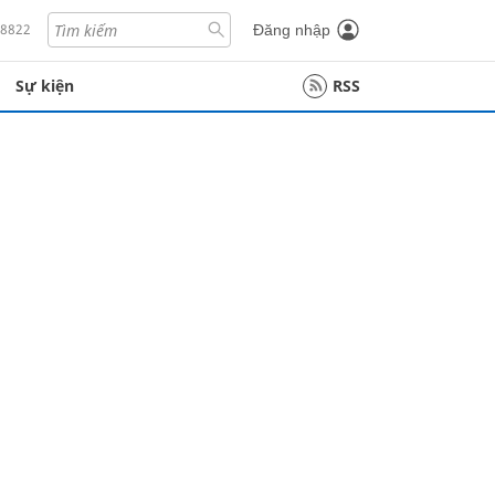
18822
Đăng nhập
Sự kiện
RSS