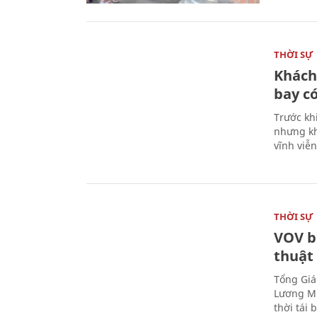
THỜI SỰ
Khách
bay có
Trước kh
nhưng kh
vĩnh viễ
THỜI SỰ
VOV b
thuật
Tổng Giá
Lương Mi
thời tái