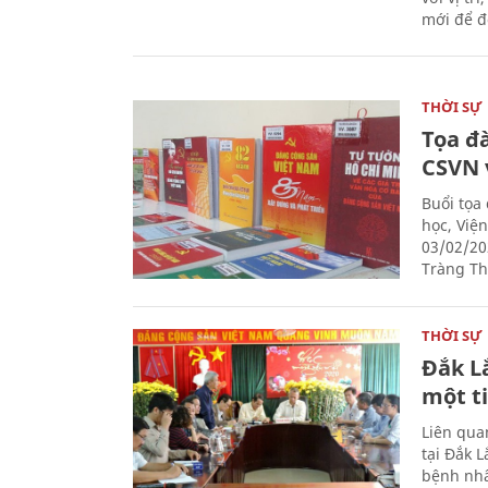
mới để đ
THỜI SỰ
Tọa đ
CSVN 
Buổi tọa
học, Việ
03/02/20
Tràng Thi
THỜI SỰ
Đắk L
một t
Liên qua
tại Đắk 
bệnh nhâ