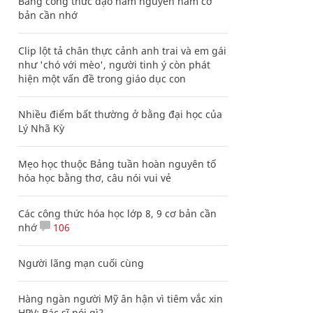
Bảng công thức đạo hàm nguyên hàm cơ
bản cần nhớ
Clip lột tả chân thực cảnh anh trai và em gái
như 'chó với mèo', người tinh ý còn phát
hiện một vấn đề trong giáo dục con
Nhiều điểm bất thường ở bằng đại học của
Lý Nhã Kỳ
Mẹo học thuộc Bảng tuần hoàn nguyên tố
hóa học bằng thơ, câu nói vui vẻ
Các công thức hóa học lớp 8, 9 cơ bản cần
nhớ
106
Người lãng mạn cuối cùng
Hàng ngàn người Mỹ ân hận vì tiêm vắc xin
HPV: Bác sĩ nói gì?