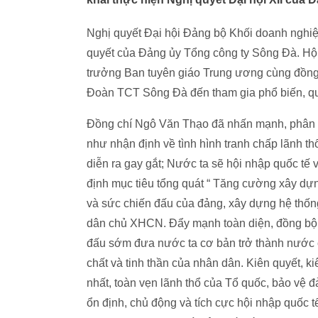
Nghị quyết Đại hội Đảng bộ Khối doanh nghiệ
quyết của Đảng ủy Tổng công ty Sông Đà. Hộ
trưởng Ban tuyên giáo Trung ương cùng đồng
Đoàn TCT Sông Đà đến tham gia phổ biến, quán
Đồng chí Ngô Văn Thạo đã nhấn mạnh, phân tí
như nhận định về tình hình tranh chấp lãnh th
diễn ra gay gắt; Nước ta sẽ hội nhập quốc tế 
định mục tiêu tổng quát “ Tăng cường xây dự
và sức chiến đấu của đảng, xây dựng hệ thốn
dân chủ XHCN. Đẩy mạnh toàn diện, đồng bộ c
đấu sớm đưa nước ta cơ bản trở thành nước 
chất và tinh thần của nhân dân. Kiên quyết, ki
nhất, toàn vẹn lãnh thổ của Tổ quốc, bảo vệ
ổn định, chủ động và tích cực hội nhập quốc tế