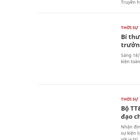
Truyền h
THỜI SỰ
Bí th
trưởn
Sáng 18/
kiện toà
THỜI SỰ
Bộ TT
đạo c
Nhận địn
sự kiện 
với vị tr