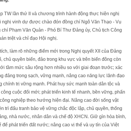
p TW lần thứ II và chương trình hành động thực hiện nghị
i nghị vinh dự được chào đón đồng chí Ngô Văn Thạo - Vụ
 chí Phạm Văn Quản - Phó Bí Thư Đảng ủy, Chủ tịch Công
 triệt và chỉ đạo Hội nghị.
ch, làm rõ những điểm mới trong Nghị quyết XII của Đảng
ổ, chủ quyền biển, đảo trong khu vực và trên biển đông còn
với tầm mức sâu rộng hơn nhiều so với giai đoạn trước; xác
ng đảng trong sạch, vững mạnh, nâng cao năng lực lãnh đạo
g chính trị vững mạnh. Phát huy sức mạnh toàn dân tộc và
ông cuộc đổi mới; phát triển kinh tế nhanh, bền vững, phấn
công nghiệp theo hướng hiện đại. Nâng cao đời sống vật
ên trì đấu tranh bảo vệ vững chắc độc lập, chủ quyền, thống
 đảng, nhà nước, nhân dân và chế độ XHCN. Giữ gìn hòa bình,
 để phát triển đất nước; nâng cao vị thế và uy tín của Việt