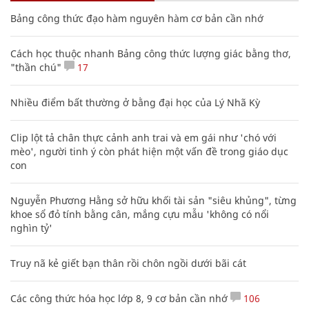
Bảng công thức đạo hàm nguyên hàm cơ bản cần nhớ
Cách học thuộc nhanh Bảng công thức lượng giác bằng thơ,
"thần chú"
17
Nhiều điểm bất thường ở bằng đại học của Lý Nhã Kỳ
Clip lột tả chân thực cảnh anh trai và em gái như 'chó với
mèo', người tinh ý còn phát hiện một vấn đề trong giáo dục
con
Nguyễn Phương Hằng sở hữu khối tài sản "siêu khủng", từng
khoe sổ đỏ tính bằng cân, mắng cựu mẫu 'không có nổi
nghìn tỷ'
Truy nã kẻ giết bạn thân rồi chôn ngồi dưới bãi cát
Các công thức hóa học lớp 8, 9 cơ bản cần nhớ
106