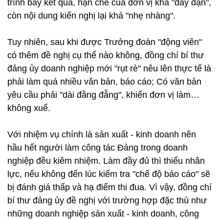
trình bày kết quả, hạn chế của đơn vị khá "đầy đặn",
còn nội dung kiến nghị lại khá "nhẹ nhàng".
Tuy nhiên, sau khi được Trưởng đoàn "động viên"
có thêm đề nghị cụ thể nào không, đồng chí bí thư
đảng ủy doanh nghiệp mới "rụt rè" nêu lên thực tế là
phải làm quá nhiều văn bản, báo cáo; Có văn bản
yêu cầu phải "dài đằng đẵng", khiến đơn vị làm…
không xuể.
Với nhiệm vụ chính là sản xuất - kinh doanh nên
hầu hết người làm công tác Đảng trong doanh
nghiệp đều kiêm nhiệm. Làm đầy đủ thì thiếu nhân
lực, nếu không đến lúc kiểm tra "chế độ báo cáo" sẽ
bị đánh giá thấp và hạ điểm thi đua. Vì vậy, đồng chí
bí thư đảng ủy đề nghị với trường hợp đặc thù như
những doanh nghiệp sản xuất - kinh doanh, công