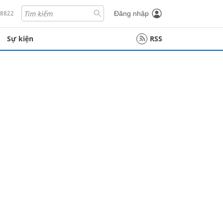
18822
Đăng nhập
Sự kiện
RSS