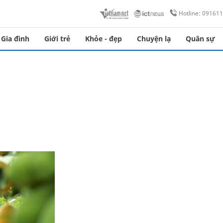
Hotline: 09161
Gia đình
Giới trẻ
Khỏe - đẹp
Chuyện lạ
Quân sự