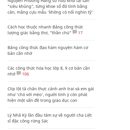
Nguyễn Phương Hằng sở hữu khối tài sản
"siêu khủng", từng khoe sổ đỏ tính bằng
cân, mắng cựu mẫu 'không có nổi nghìn tỷ'
Cách học thuộc nhanh Bảng công thức
lượng giác bằng thơ, "thần chú"
17
Bảng công thức đạo hàm nguyên hàm cơ
bản cần nhớ
Các công thức hóa học lớp 8, 9 cơ bản cần
nhớ
106
Clip lột tả chân thực cảnh anh trai và em gái
như 'chó với mèo', người tinh ý còn phát
hiện một vấn đề trong giáo dục con
Lý Nhã Kỳ lần đầu tâm sự về người cha Liệt
sĩ đặc công rừng Sác