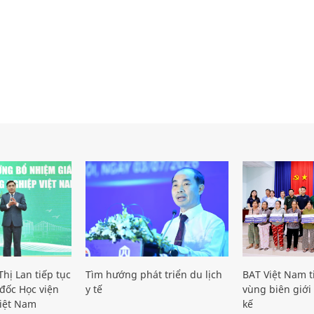
hị Lan tiếp tục
Tìm hướng phát triển du lịch
BAT Việt Nam t
đốc Học viện
y tế
vùng biên giới 
iệt Nam
kế