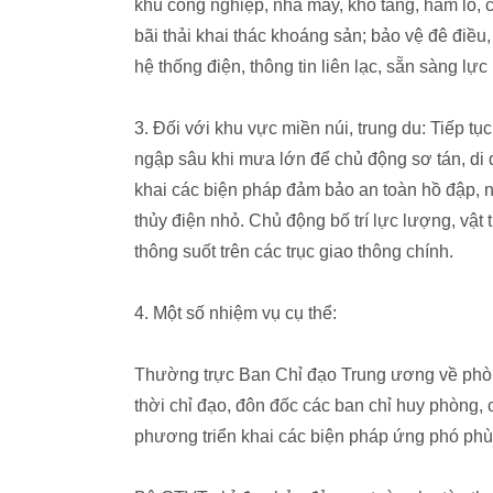
khu công nghiệp, nhà máy, kho tàng, hầm lò, c
bãi thải khai thác khoáng sản; bảo vệ đê điều
hệ thống điện, thông tin liên lạc, sẵn sàng lự
3. Đối với khu vực miền núi, trung du: Tiếp tục
ngập sâu khi mưa lớn để chủ động sơ tán, di 
khai các biện pháp đảm bảo an toàn hồ đập, n
thủy điện nhỏ. Chủ động bố trí lực lượng, vật
thông suốt trên các trục giao thông chính.
4. Một số nhiệm vụ cụ thể:
Thường trực Ban Chỉ đạo Trung ương về phòng,
thời chỉ đạo, đôn đốc các ban chỉ huy phòng, 
phương triển khai các biện pháp ứng phó phù