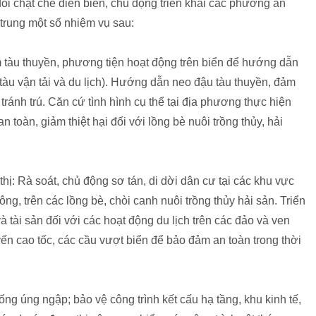
i chặt chẽ diễn biến, chủ động triển khai các phương án
trung một số nhiệm vụ sau:
đếm tàu thuyền, phương tiện hoạt động trên biển để hướng dẫn
c tàu vận tải và du lịch). Hướng dẫn neo đậu tàu thuyền, đảm
tránh trú. Căn cứ tình hình cụ thể tại địa phương thực hiện
toàn, giảm thiệt hại đối với lồng bè nuôi trồng thủy, hải
hị: Rà soát, chủ động sơ tán, di dời dân cư tại các khu vực
ông, trên các lồng bè, chòi canh nuôi trồng thủy hải sản. Triển
tài sản đối với các hoạt động du lịch trên các đảo và ven
uyến cao tốc, các cầu vượt biển để bảo đảm an toàn trong thời
ng úng ngập; bảo vệ công trình kết cấu hạ tầng, khu kinh tế,