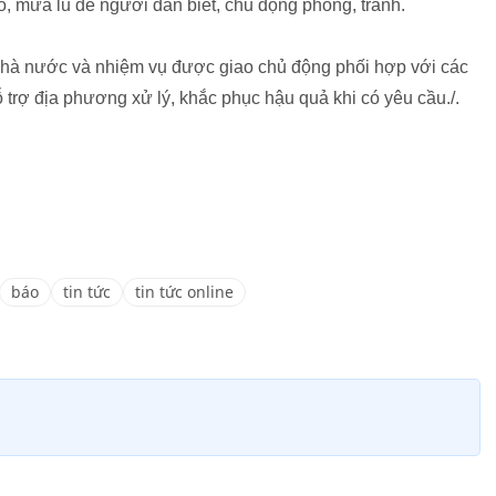
bão, mưa lũ để người dân biết, chủ động phòng, tránh.
nhà nước và nhiệm vụ được giao chủ động phối hợp với các
 trợ địa phương xử lý, khắc phục hậu quả khi có yêu cầu./.
báo
tin tức
tin tức online