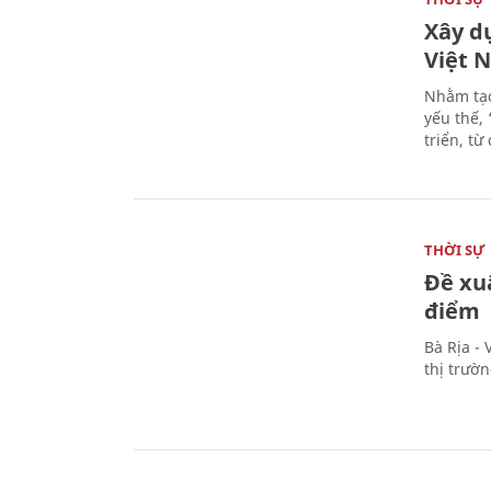
Xây d
Việt 
Nhằm tạo
yếu thế,
triển, t
THỜI SỰ
Đề xu
điểm
Bà Rịa -
thị trườ