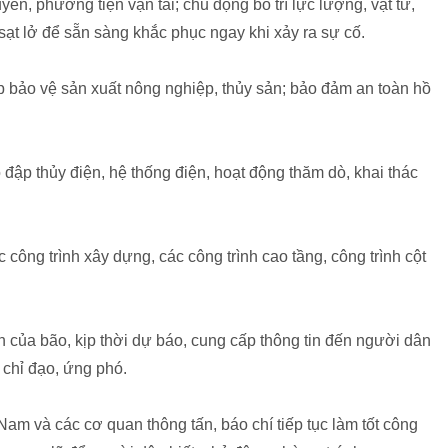
n, phương tiện vận tải; chủ động bố trí lực lượng, vật tư,
 sạt lở để sẵn sàng khắc phục ngay khi xảy ra sự cố.
 bảo vệ sản xuất nông nghiệp, thủy sản; bảo đảm an toàn hồ
ập thủy điện, hệ thống điện, hoạt động thăm dò, khai thác
ông trình xây dựng, các công trình cao tầng, công trình cột
 của bão, kịp thời dự báo, cung cấp thông tin đến người dân
 chỉ đạo, ứng phó.
Nam và các cơ quan thông tấn, báo chí tiếp tục làm tốt công