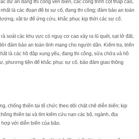
ác dự án đang thi công ven biển, các công trình cột tháp cao,
, nhất là các đoạn đê bị sự cố, đang thi công; đảm bảo an toàn
c lượng, vật tư để ứng cứu, khắc phục kịp thời các sự cố.
 rà soát các khu vực có nguy cơ cao xảy ra lũ quét, sạt lở đất,
dời đảm bảo an toàn tính mạng cho người dân. Kiểm tra, triển
hất là các hồ đập xung yếu, đang thi công, sửa chữa và hồ
 tư, phương tiện để khắc phục sự cố, bảo đảm giao thông
 chống thiên tai tổ chức theo dõi chặt chẽ diễn biến; kịp
chống thiên tai và tìm kiếm cứu nạn các bộ, ngành, địa
 hợp với diễn biến của bão.