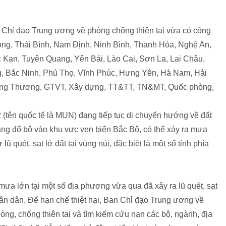
Chỉ đạo Trung ương về phòng chống thiên tai vừa có công
òng, Thái Bình, Nam Định, Ninh Bình, Thanh Hóa, Nghệ An,
 Kạn, Tuyên Quang, Yên Bái, Lào Cai, Sơn La, Lai Châu,
g, Bắc Ninh, Phú Thọ, Vĩnh Phúc, Hưng Yên, Hà Nam, Hải
ông Thương, GTVT, Xây dựng, TT&TT, TN&MT, Quốc phòng,
 (tên quốc tế là MUN) đang tiếp tục di chuyển hướng về đất
ăng đổ bộ vào khu vực ven biển Bắc Bộ, có thể xảy ra mưa
ũ quét, sạt lở đất tại vùng núi, đặc biệt là một số tỉnh phía
mưa lớn tại một số địa phương vừa qua đã xảy ra lũ quét, sạt
nhân dân. Để hạn chế thiệt hại, Ban Chỉ đạo Trung ương về
òng, chống thiên tai và tìm kiếm cứu nạn các bộ, ngành, địa