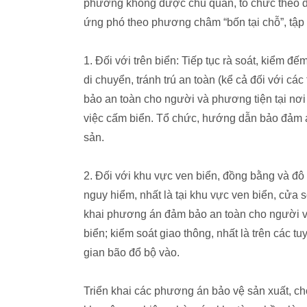
phương không được chủ quan, tổ chức theo dõ
ứng phó theo phương châm “bốn tại chỗ”, tập 
1. Đối với trên biển: Tiếp tục rà soát, kiểm 
di chuyển, tránh trú an toàn (kể cả đối với cá
bảo an toàn cho người và phương tiện tại nơi 
việc cấm biển. Tổ chức, hướng dẫn bảo đảm an 
sản.
2. Đối với khu vực ven biển, đồng bằng và đô t
nguy hiểm, nhất là tại khu vực ven biển, cửa s
khai phương án đảm bảo an toàn cho người và 
biển; kiểm soát giao thông, nhất là trên các t
gian bão đổ bộ vào.
Triển khai các phương án bảo vệ sản xuất, chố