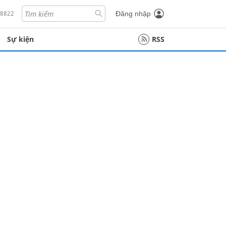
18822
Đăng nhập
Sự kiện
RSS