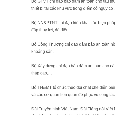
Bộ GTVT chỉ đạo bảo đảm an toàn cho tàu thuyề
thiết bị tại các khu vực trọng điểm có nguy cơ
Bộ NN&PTNT chỉ đạo triển khai các biện pháp
đập thủy lợi, đê điều,…
Bộ Công Thương chỉ đạo đảm bảo an toàn hồ đ
khoáng sản.
Bộ Xây dựng chỉ đạo bảo đảm an toàn cho các c
tháp cao,…
Bộ TN&MT tổ chức theo dõi chặt chẽ diễn biến
và các cơ quan liên quan để phục vụ công tác
Đài Truyền hình Việt Nam, Đài Tiếng nói Việt 