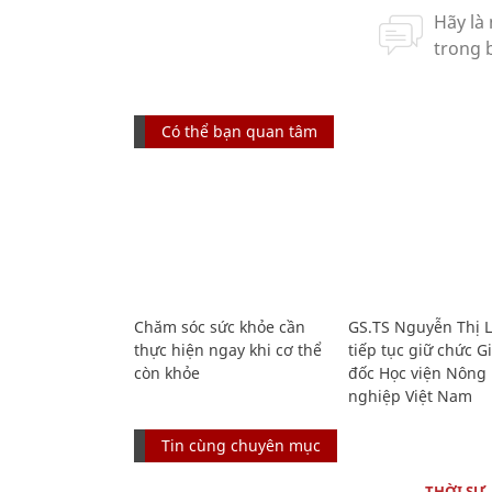
Có thể bạn quan tâm
Chăm sóc sức khỏe cần
GS.TS Nguyễn Thị 
thực hiện ngay khi cơ thể
tiếp tục giữ chức 
còn khỏe
đốc Học viện Nông
nghiệp Việt Nam
Tin cùng chuyên mục
THỜI SỰ