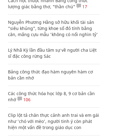
Cách học thuộc nhanh Bảng công thức
lượng giác bằng thơ, "thần chú"
17
Nguyễn Phương Hằng sở hữu khối tài sản
"siêu khủng", từng khoe sổ đỏ tính bằng
cân, mắng cựu mẫu 'không có nổi nghìn tỷ'
Lý Nhã Kỳ lần đầu tâm sự về người cha Liệt
sĩ đặc công rừng Sác
Bảng công thức đạo hàm nguyên hàm cơ
bản cần nhớ
Các công thức hóa học lớp 8, 9 cơ bản cần
nhớ
106
Clip lột tả chân thực cảnh anh trai và em gái
như 'chó với mèo', người tinh ý còn phát
hiện một vấn đề trong giáo dục con