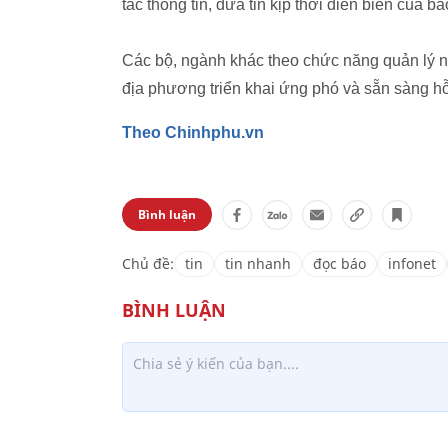
tác thông tin, đưa tin kịp thời diễn biến của 
Các bộ, ngành khác theo chức năng quản lý 
địa phương triển khai ứng phó và sẵn sàng hỗ
Theo Chinhphu.vn
Bình luận
Chủ đề:
tin
tin nhanh
đọc báo
infonet