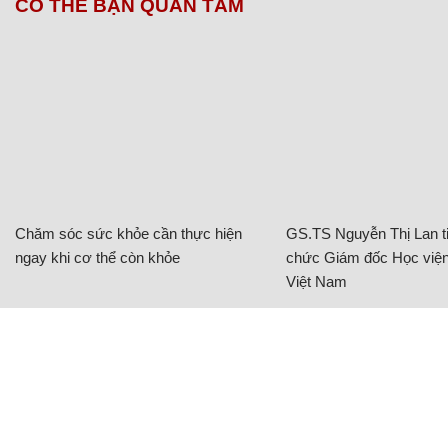
CÓ THỂ BẠN QUAN TÂM
Chăm sóc sức khỏe cần thực hiện
GS.TS Nguyễn Thị Lan ti
ngay khi cơ thể còn khỏe
chức Giám đốc Học viện
Việt Nam