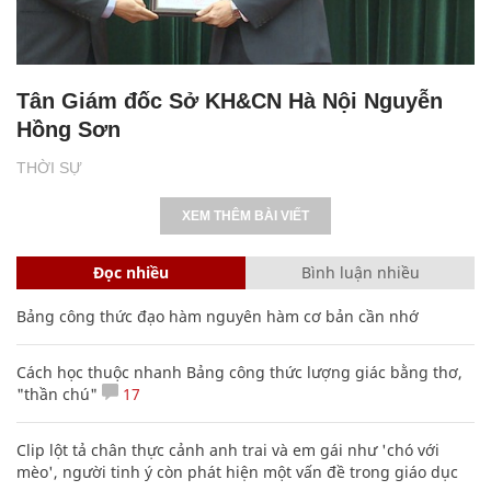
Tân Giám đốc Sở KH&CN Hà Nội Nguyễn
Hồng Sơn
THỜI SỰ
XEM THÊM BÀI VIẾT
Đọc nhiều
Bình luận nhiều
Bảng công thức đạo hàm nguyên hàm cơ bản cần nhớ
Cách học thuộc nhanh Bảng công thức lượng giác bằng thơ,
"thần chú"
17
Clip lột tả chân thực cảnh anh trai và em gái như 'chó với
mèo', người tinh ý còn phát hiện một vấn đề trong giáo dục