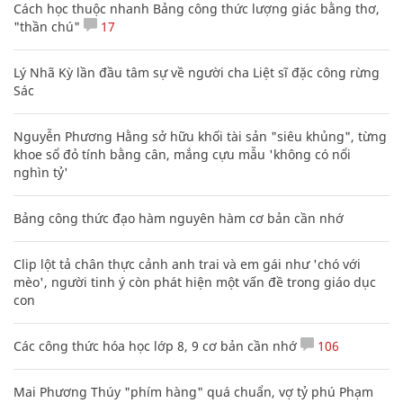
Cách học thuộc nhanh Bảng công thức lượng giác bằng thơ,
"thần chú"
17
Lý Nhã Kỳ lần đầu tâm sự về người cha Liệt sĩ đặc công rừng
Sác
Nguyễn Phương Hằng sở hữu khối tài sản "siêu khủng", từng
khoe sổ đỏ tính bằng cân, mắng cựu mẫu 'không có nổi
nghìn tỷ'
Bảng công thức đạo hàm nguyên hàm cơ bản cần nhớ
Clip lột tả chân thực cảnh anh trai và em gái như 'chó với
mèo', người tinh ý còn phát hiện một vấn đề trong giáo dục
con
Các công thức hóa học lớp 8, 9 cơ bản cần nhớ
106
Mai Phương Thúy "phím hàng" quá chuẩn, vợ tỷ phú Phạm