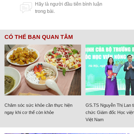
CÓ THỂ BẠN QUAN TÂM
Chăm sóc sức khỏe cần thực hiện
GS.TS Nguyễn Thị Lan ti
ngay khi cơ thể còn khỏe
chức Giám đốc Học viện
Việt Nam