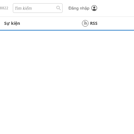
18822
Đăng nhập
Sự kiện
RSS