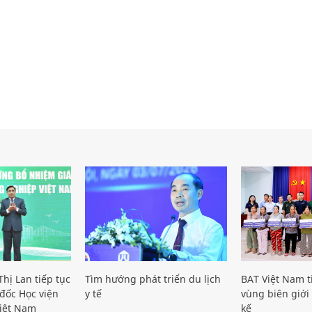
hị Lan tiếp tục
Tìm hướng phát triển du lịch
BAT Việt Nam t
đốc Học viện
y tế
vùng biên giới 
iệt Nam
kế