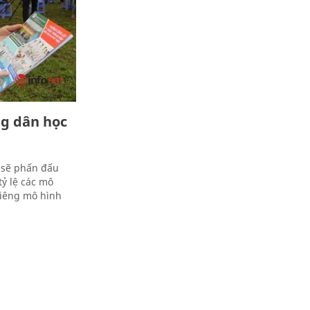
g dân học
 sẽ phấn đấu
tỷ lệ các mô
riêng mô hình