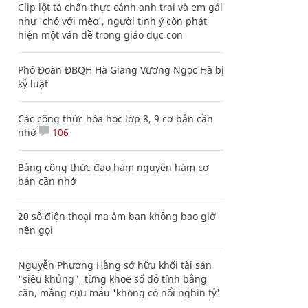
Clip lột tả chân thực cảnh anh trai và em gái
như 'chó với mèo', người tinh ý còn phát
hiện một vấn đề trong giáo dục con
Phó Đoàn ĐBQH Hà Giang Vương Ngọc Hà bị
kỷ luật
Các công thức hóa học lớp 8, 9 cơ bản cần
nhớ
106
Bảng công thức đạo hàm nguyên hàm cơ
bản cần nhớ
20 số điện thoại ma ám bạn không bao giờ
nên gọi
Nguyễn Phương Hằng sở hữu khối tài sản
"siêu khủng", từng khoe sổ đỏ tính bằng
cân, mắng cựu mẫu 'không có nổi nghìn tỷ'