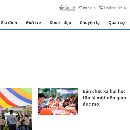
Hotline: 09161
Gia đình
Giới trẻ
Khỏe - đẹp
Chuyện lạ
Quân sự
Bản chất xã hội học
tập là một nền giáo
dục mở