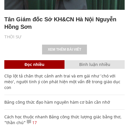
Tân Giám đốc Sở KH&CN Hà Nội Nguyễn
Hồng Sơn
THỜI SỰ
XEM THÊM BÀI VIẾT
Đọc nhiều
Bình luận nhiều
Clip lột tả chân thực cảnh anh trai và em gái như 'chó với
mèo', người tinh ý còn phát hiện một vấn đề trong giáo dục
con
Bảng công thức đạo hàm nguyên hàm cơ bản cần nhớ
Cách học thuộc nhanh Bảng công thức lượng giác bằng thơ,
"thần chú"
17