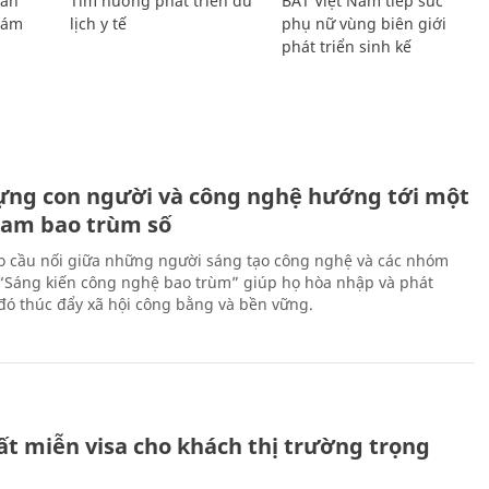
Lan
Tìm hướng phát triển du
BAT Việt Nam tiếp sức
Giám
lịch y tế
phụ nữ vùng biên giới
phát triển sinh kế
ựng con người và công nghệ hướng tới một
Nam bao trùm số
 cầu nối giữa những người sáng tạo công nghệ và các nhóm
 “Sáng kiến công nghệ bao trùm” giúp họ hòa nhập và phát
ừ đó thúc đẩy xã hội công bằng và bền vững.
ất miễn visa cho khách thị trường trọng