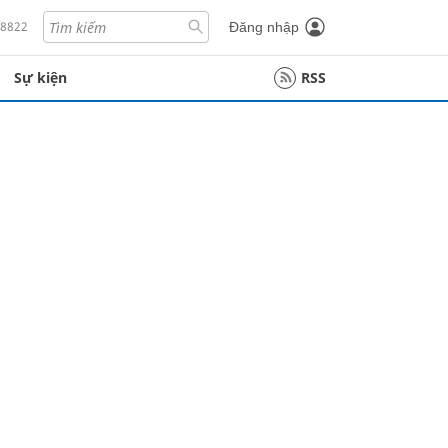
18822
Đăng nhập
Sự kiện
RSS