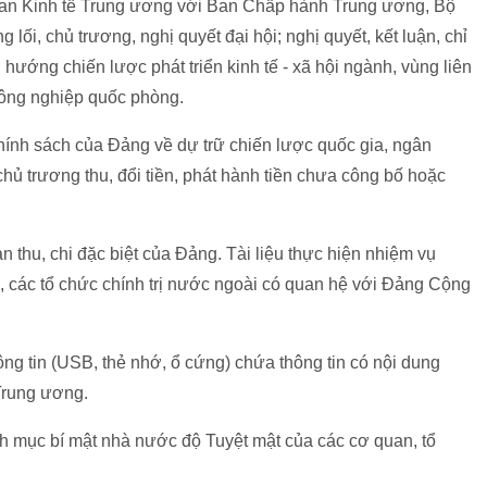
Ban Kinh tế Trung ương với Ban Chấp hành Trung ương, Bộ
lối, chủ trương, nghị quyết đại hội; nghị quyết, kết luận, chỉ
nh hướng chiến lược phát triển kinh tế - xã hội ngành, vùng liên
công nghiệp quốc phòng.
, chính sách của Đảng về dự trữ chiến lược quốc gia, ngân
hủ trương thu, đổi tiền, phát hành tiền chưa công bố hoặc
n thu, chi đặc biệt của Đảng. Tài liệu thực hiện nhiệm vụ
g, các tổ chức chính trị nước ngoài có quan hệ với Đảng Cộng
 thông tin (USB, thẻ nhớ, ổ cứng) chứa thông tin có nội dung
Trung ương.
nh mục bí mật nhà nước độ Tuyệt mật của các cơ quan, tổ