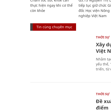
Chăm sóc sức khỏe cần
GS.TS Nguyễn Thị 
thực hiện ngay khi cơ thể
tiếp tục giữ chức 
còn khỏe
đốc Học viện Nông
nghiệp Việt Nam
Tin cùng chuyên mục
THỜI SỰ
Xây d
Việt 
Nhằm tạo
yếu thế,
triển, t
THỜI SỰ
Đề xu
điểm