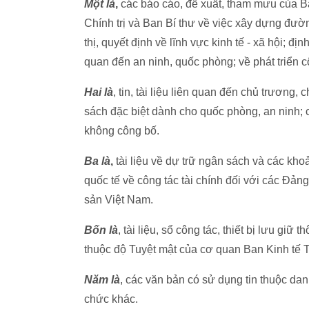
Một là
,
các báo cáo, đề xuất, tham mưu của 
Chính trị và Ban Bí thư về việc xây dựng đường 
thị, quyết định về lĩnh vực kinh tế - xã hội; đị
quan đến an ninh, quốc phòng; về phát triển 
Hai là
, tin, tài liệu liên quan đến chủ trương
sách đặc biệt dành cho quốc phòng, an ninh; c
không công bố.
Ba là
,
tài liệu về dự trữ ngân sách và các khoả
quốc tế về công tác tài chính đối với các Đản
sản Việt Nam.
Bốn là
, tài liệu, sổ công tác, thiết bị lưu giữ
thuộc độ Tuyệt mật của cơ quan Ban Kinh tế 
Năm là
, các văn bản có sử dụng tin thuộc da
chức khác.