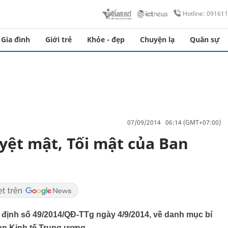
Hotline: 09161
Gia đình
Giới trẻ
Khỏe - đẹp
Chuyện lạ
Quân sự
07/09/2014 06:14 (GMT+07:00)
ệt mật, Tối mật của Ban
định số 49/2014/QĐ-TTg ngày 4/9/2014, về danh mục bí
an Kinh tế Trung ương.