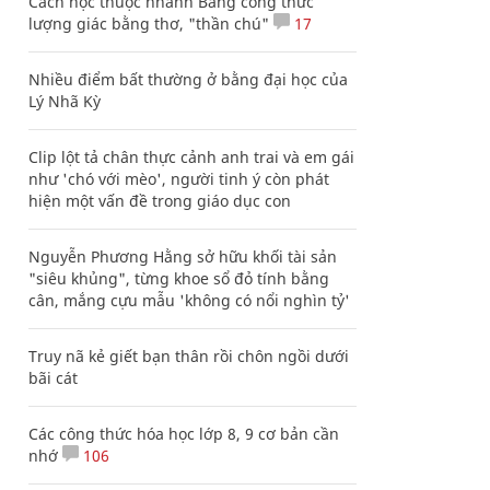
Cách học thuộc nhanh Bảng công thức
lượng giác bằng thơ, "thần chú"
17
Nhiều điểm bất thường ở bằng đại học của
Lý Nhã Kỳ
Clip lột tả chân thực cảnh anh trai và em gái
như 'chó với mèo', người tinh ý còn phát
hiện một vấn đề trong giáo dục con
Nguyễn Phương Hằng sở hữu khối tài sản
"siêu khủng", từng khoe sổ đỏ tính bằng
cân, mắng cựu mẫu 'không có nổi nghìn tỷ'
Truy nã kẻ giết bạn thân rồi chôn ngồi dưới
bãi cát
Các công thức hóa học lớp 8, 9 cơ bản cần
nhớ
106