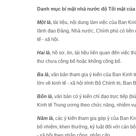
Danh mục bí mật nhà nước độ Tối mật của
Một là
,
tài liệu, nội dung làm việc của Ban Ki
lãnh đạo Đảng, Nhà nước, Chính phủ có liên q
tế - xã hội.
Hai là
, hồ sơ, tin, tài liệu liên quan đến việc 
thư chưa công bố hoặc không công bố.
Ba là
,
văn bản tham gia ý kiến của Ban Kinh t
lớn về kinh tế - xã hội trình Bộ Chính trị, Ba
Bốn là
,
văn bản có ý kiến chỉ đạo trực tiếp (
Kinh tế Trung ương theo chức năng, nhiệm vụ
Năm là
,
các ý kiến tham gia góp ý của Ban Ki
bổ nhiệm, khen thưởng, kỷ luật đối với cán bộ 
- xã hội theo phân công, phân cấp.