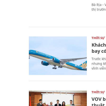
Bà Rịa -
thị trườ
THỜI SỰ
Khách
bay có
Trước kh
nhưng kh
vĩnh viễ
THỜI SỰ
VOV b
thuật