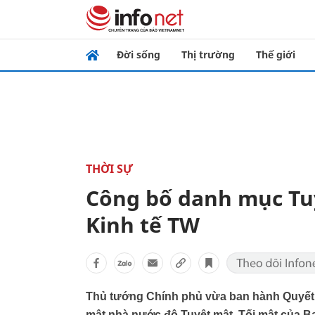
Đời sống
Thị trường
Thế giới
THỜI SỰ
Công bố danh mục Tuy
Kinh tế TW
Thủ tướng Chính phủ vừa ban hành Quyết 
mật nhà nước độ Tuyệt mật, Tối mật của B