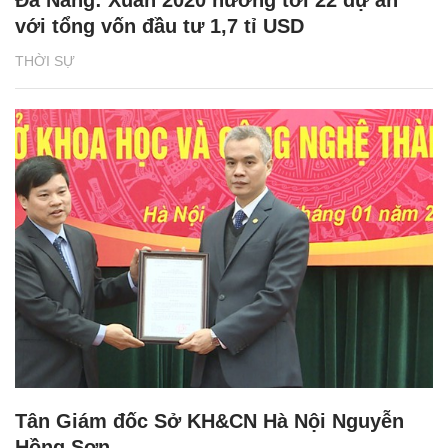
Đà Nẵng: Xuân 2020 hướng tới 22 dự án
với tổng vốn đầu tư 1,7 tỉ USD
THỜI SỰ
Tân Giám đốc Sở KH&CN Hà Nội Nguyễn
Hồng Sơn