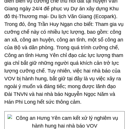
diễn biến vụ cưỡng chế thu hồi đất tại huyện Văn
Giang ngày 24/4 để phục vụ Dự án xây dựng Khu
đô thị-Thương mại- Du lịch Văn Giang (Ecopark).
Trong đó, ông Trần Huy Ngạn cho biết: Tham gia vụ
cưỡng chế này có nhiều lực lượng, bao gồm: công
an xã, công an huyện, công an tỉnh, một số công an
của Bộ và dân phòng. Trong quá trình cưỡng chế,
Công an tỉnh Hưng Yên chỉ đạo các lực lượng tham
gia chỉ bắt giữ những người quá khích cản trở lực
lượng cưỡng chế. Tuy nhiên, việc hai nhà báo của
VOV bị hành hung, bắt giữ tại đây là vụ việc xảy ra
ngoài ý muốn và đáng tiếc; mong được lãnh đạo
Đài TNVN và hai nhà báo Nguyễn Ngọc Năm và
Hán Phi Long hết sức thông cảm.