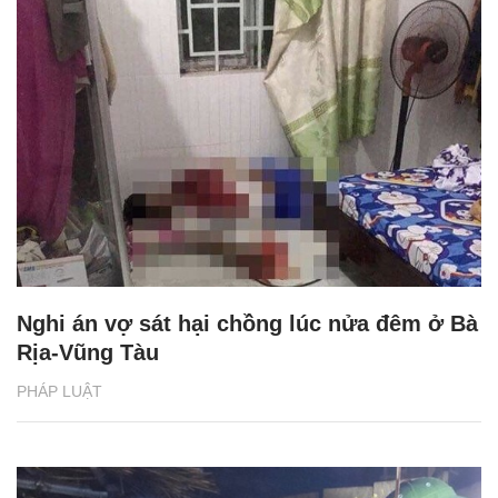
Nghi án vợ sát hại chồng lúc nửa đêm ở Bà
Rịa-Vũng Tàu
PHÁP LUẬT