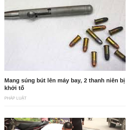
Mang súng bút lên máy bay, 2 thanh niên bị
khởi tố
PHÁP LUẬT