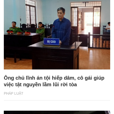
Ông chủ lĩnh án tội hiếp dâm, cô gái giúp
việc tật nguyền lầm lũi rời tòa
PHÁP LUẬT