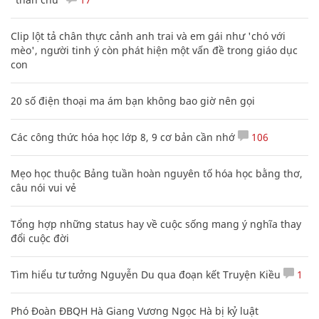
Clip lột tả chân thực cảnh anh trai và em gái như 'chó với
mèo', người tinh ý còn phát hiện một vấn đề trong giáo dục
con
20 số điện thoại ma ám bạn không bao giờ nên gọi
Các công thức hóa học lớp 8, 9 cơ bản cần nhớ
106
Mẹo học thuộc Bảng tuần hoàn nguyên tố hóa học bằng thơ,
câu nói vui vẻ
Tổng hợp những status hay về cuộc sống mang ý nghĩa thay
đổi cuộc đời
Tìm hiểu tư tưởng Nguyễn Du qua đoạn kết Truyện Kiều
1
Phó Đoàn ĐBQH Hà Giang Vương Ngọc Hà bị kỷ luật