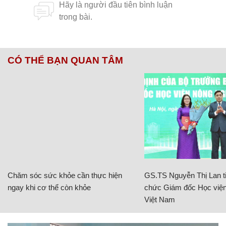
CÓ THỂ BẠN QUAN TÂM
Chăm sóc sức khỏe cần thực hiện
GS.TS Nguyễn Thị Lan ti
ngay khi cơ thể còn khỏe
chức Giám đốc Học viện
Việt Nam