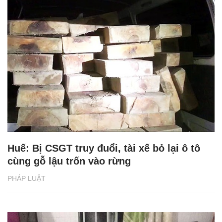
Huế: Bị CSGT truy đuổi, tài xế bỏ lại ô tô
cùng gỗ lậu trốn vào rừng
PHÁP LUẬT