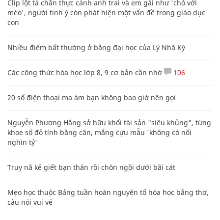
Clip lột tả chân thực cảnh anh trai và em gái như 'chó với
mèo', người tinh ý còn phát hiện một vấn đề trong giáo dục
con
Nhiều điểm bất thường ở bằng đại học của Lý Nhã Kỳ
Các công thức hóa học lớp 8, 9 cơ bản cần nhớ
106
20 số điện thoại ma ám bạn không bao giờ nên gọi
Nguyễn Phương Hằng sở hữu khối tài sản "siêu khủng", từng
khoe sổ đỏ tính bằng cân, mắng cựu mẫu 'không có nổi
nghìn tỷ'
Truy nã kẻ giết bạn thân rồi chôn ngồi dưới bãi cát
Mẹo học thuộc Bảng tuần hoàn nguyên tố hóa học bằng thơ,
câu nói vui vẻ