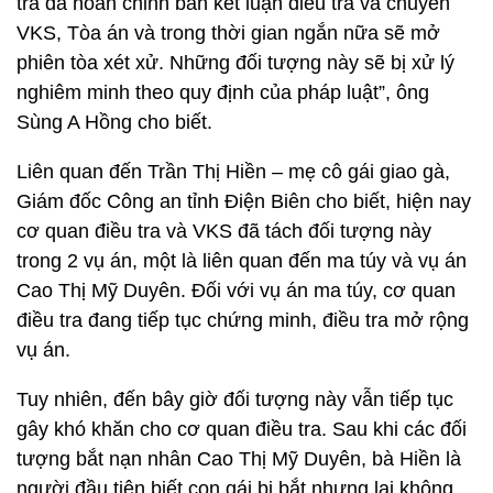
tra đã hoàn chỉnh bản kết luận điều tra và chuyển
VKS, Tòa án và trong thời gian ngắn nữa sẽ mở
phiên tòa xét xử. Những đối tượng này sẽ bị xử lý
nghiêm minh theo quy định của pháp luật”, ông
Sùng A Hồng cho biết.
Liên quan đến Trần Thị Hiền – mẹ cô gái giao gà,
Giám đốc Công an tỉnh Điện Biên cho biết, hiện nay
cơ quan điều tra và VKS đã tách đối tượng này
trong 2 vụ án, một là liên quan đến ma túy và vụ án
Cao Thị Mỹ Duyên. Đối với vụ án ma túy, cơ quan
điều tra đang tiếp tục chứng minh, điều tra mở rộng
vụ án.
Tuy nhiên, đến bây giờ đối tượng này vẫn tiếp tục
gây khó khăn cho cơ quan điều tra. Sau khi các đối
tượng bắt nạn nhân Cao Thị Mỹ Duyên, bà Hiền là
người đầu tiên biết con gái bị bắt nhưng lại không