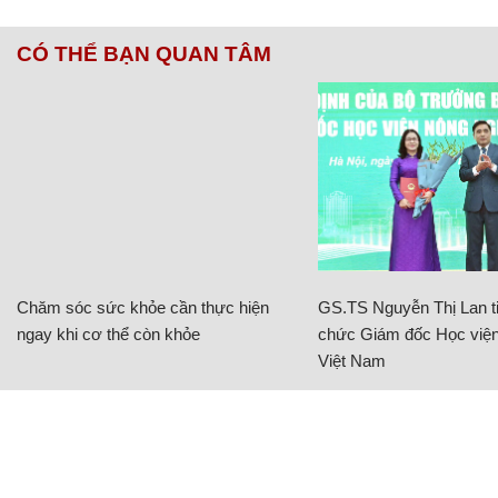
CÓ THỂ BẠN QUAN TÂM
Chăm sóc sức khỏe cần thực hiện
GS.TS Nguyễn Thị Lan ti
ngay khi cơ thể còn khỏe
chức Giám đốc Học viện
Việt Nam