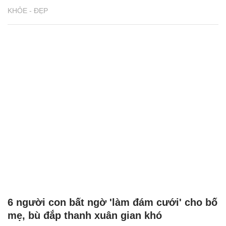
KHỎE - ĐẸP
6 người con bất ngờ 'làm đám cưới' cho bố
mẹ, bù đắp thanh xuân gian khó