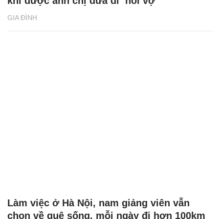
khi được anh chị đưa đi ‘hỏi vợ’
GIA ĐÌNH
Làm việc ở Hà Nội, nam giảng viên vẫn
chọn về quê sống, mỗi ngày đi hơn 100km