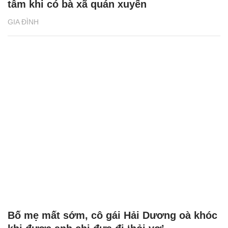
tâm khi có bà xã quán xuyến
GIA ĐÌNH
Bố mẹ mất sớm, cô gái Hải Dương oà khóc