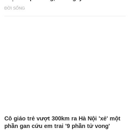
ĐỜI SỐNG
Cô giáo trẻ vượt 300km ra Hà Nội 'xẻ' một
phần gan cứu em trai '9 phần tử vong'