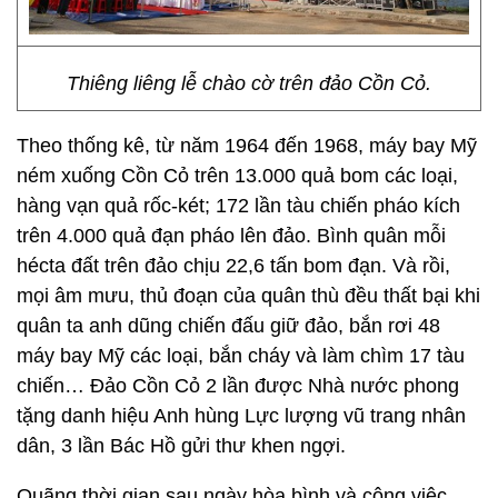
Thiêng liêng lễ chào cờ trên đảo Cồn Cỏ.
Theo thống kê, từ năm 1964 đến 1968, máy bay Mỹ
ném xuống Cồn Cỏ trên 13.000 quả bom các loại,
hàng vạn quả rốc-két; 172 lần tàu chiến pháo kích
trên 4.000 quả đạn pháo lên đảo. Bình quân mỗi
hécta đất trên đảo chịu 22,6 tấn bom đạn. Và rồi,
mọi âm mưu, thủ đoạn của quân thù đều thất bại khi
quân ta anh dũng chiến đấu giữ đảo, bắn rơi 48
máy bay Mỹ các loại, bắn cháy và làm chìm 17 tàu
chiến… Đảo Cồn Cỏ 2 lần được Nhà nước phong
tặng danh hiệu Anh hùng Lực lượng vũ trang nhân
dân, 3 lần Bác Hồ gửi thư khen ngợi.
Quãng thời gian sau ngày hòa bình và công việc