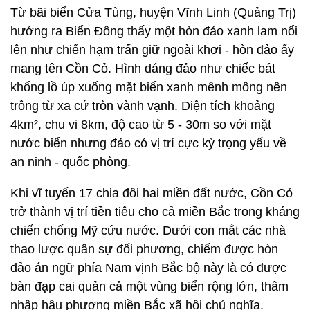
Từ bãi biển Cửa Tùng, huyện Vĩnh Linh (Quảng Trị)
hướng ra Biển Đông thấy một hòn đảo xanh lam nổi
lên như chiến hạm trấn giữ ngoài khơi - hòn đảo ấy
mang tên Cồn Cỏ. Hình dáng đảo như chiếc bát
khổng lồ úp xuống mặt biển xanh mênh mông nên
trông từ xa cứ tròn vành vạnh. Diện tích khoảng
4km², chu vi 8km, độ cao từ 5 - 30m so với mặt
nước biển nhưng đảo có vị trí cực kỳ trọng yếu về
an ninh - quốc phòng.
Khi vĩ tuyến 17 chia đôi hai miền đất nước, Cồn Cỏ
trở thành vị trí tiền tiêu cho cả miền Bắc trong kháng
chiến chống Mỹ cứu nước. Dưới con mắt các nhà
thao lược quân sự đối phương, chiếm được hòn
đảo án ngữ phía Nam vịnh Bắc bộ này là có được
bàn đạp cai quản cả một vùng biển rộng lớn, thâm
nhập hậu phương miền Bắc xã hội chủ nghĩa.