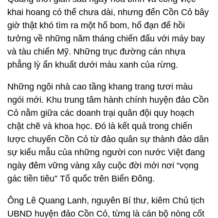
khai hoang có thể chưa dài, nhưng đến Cồn Cỏ bây
giờ thật khó tìm ra một hố bom, hố đạn để hồi
tưởng về những năm tháng chiến đấu với máy bay
và tàu chiến Mỹ. Những trục đường cán nhựa
phẳng lỳ ẩn khuất dưới màu xanh của rừng.
Những ngôi nhà cao tầng khang trang tươi màu
ngói mới. Khu trung tâm hành chính huyện đảo Cồn
Cỏ nằm giữa các doanh trại quân đội quy hoạch
chặt chẽ và khoa học. Đó là kết quả trong chiến
lược chuyển Cồn Cỏ từ đảo quân sự thành đảo dân
sự kiểu mẫu của những người con nước Việt đang
ngày đêm vững vàng xây cuộc đời mới nơi “vọng
gác tiền tiêu” Tổ quốc trên Biển Đông.
Ông Lê Quang Lanh, nguyên Bí thư, kiêm Chủ tịch
UBND huyện đảo Cồn Cỏ, từng là cán bộ nòng cốt