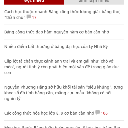
Đọc nhiều
Bình luận nhiều
Cách học thuộc nhanh Bảng công thức lượng giác bằng thơ,
"thần chú"
17
Bảng công thức đạo hàm nguyên hàm cơ bản cần nhớ
Nhiều điểm bất thường ở bằng đại học của Lý Nhã Kỳ
Clip lột tả chân thực cảnh anh trai và em gái như 'chó với
mèo', người tinh ý còn phát hiện một vấn đề trong giáo dục
con
Nguyễn Phương Hằng sở hữu khối tài sản "siêu khủng", từng
khoe sổ đỏ tính bằng cân, mắng cựu mẫu 'không có nổi
nghìn tỷ'
Các công thức hóa học lớp 8, 9 cơ bản cần nhớ
106
Mẹo học thuộc Bảng tuần hoàn nguyên tố hóa học bằng thơ,