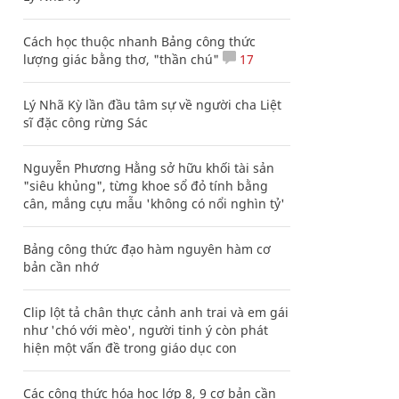
Cách học thuộc nhanh Bảng công thức
lượng giác bằng thơ, "thần chú"
17
Lý Nhã Kỳ lần đầu tâm sự về người cha Liệt
sĩ đặc công rừng Sác
Nguyễn Phương Hằng sở hữu khối tài sản
"siêu khủng", từng khoe sổ đỏ tính bằng
cân, mắng cựu mẫu 'không có nổi nghìn tỷ'
Bảng công thức đạo hàm nguyên hàm cơ
bản cần nhớ
Clip lột tả chân thực cảnh anh trai và em gái
như 'chó với mèo', người tinh ý còn phát
hiện một vấn đề trong giáo dục con
Các công thức hóa học lớp 8, 9 cơ bản cần