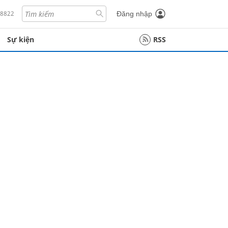
18822
Đăng nhập
Sự kiện
RSS