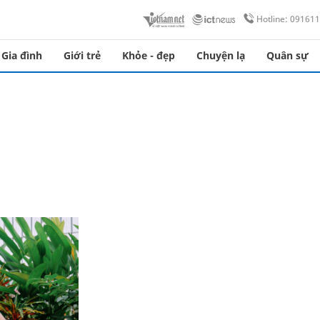
Hotline: 09161
Gia đình
Giới trẻ
Khỏe - đẹp
Chuyện lạ
Quân sự