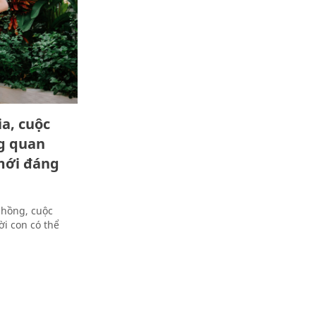
a, cuộc
g quan
mới đáng
chồng, cuộc
i con có thể