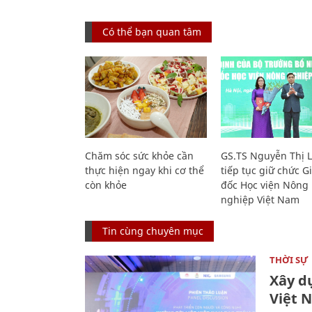
Có thể bạn quan tâm
Chăm sóc sức khỏe cần
GS.TS Nguyễn Thị 
thực hiện ngay khi cơ thể
tiếp tục giữ chức 
còn khỏe
đốc Học viện Nông
nghiệp Việt Nam
Tin cùng chuyên mục
THỜI SỰ
Xây d
Việt 