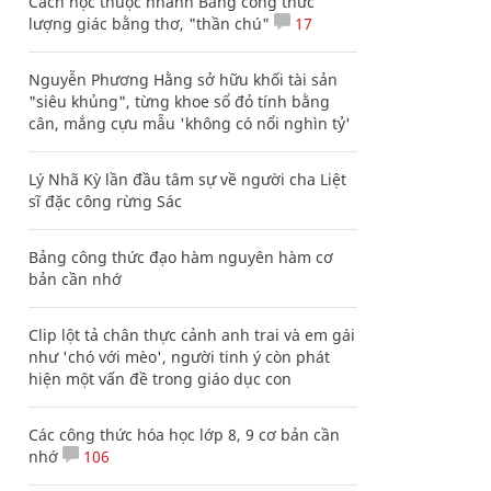
Cách học thuộc nhanh Bảng công thức
lượng giác bằng thơ, "thần chú"
17
Nguyễn Phương Hằng sở hữu khối tài sản
"siêu khủng", từng khoe sổ đỏ tính bằng
cân, mắng cựu mẫu 'không có nổi nghìn tỷ'
Lý Nhã Kỳ lần đầu tâm sự về người cha Liệt
sĩ đặc công rừng Sác
Bảng công thức đạo hàm nguyên hàm cơ
bản cần nhớ
Clip lột tả chân thực cảnh anh trai và em gái
như 'chó với mèo', người tinh ý còn phát
hiện một vấn đề trong giáo dục con
Các công thức hóa học lớp 8, 9 cơ bản cần
nhớ
106