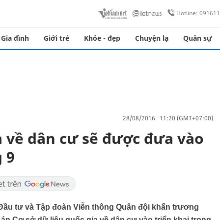
Hotline: 09161
Gia đình
Giới trẻ
Khỏe - đẹp
Chuyện lạ
Quân sự
28/08/2016 11:20 (GMT+07:00)
a về dân cư sẽ được đưa vào
 9
Đầu tư và Tập đoàn Viễn thông Quân đội khẩn trương
 án Cơ sở dữ liệu quốc gia về dân cư vào triển khai trong