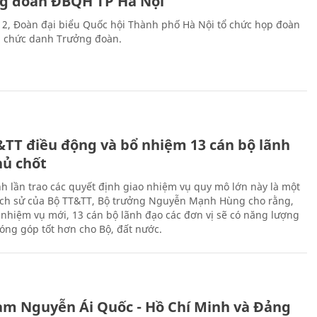
g đoàn ĐBQH TP Hà Nội
 2, Đoàn đại biểu Quốc hội Thành phố Hà Nội tổ chức họp đoàn
n chức danh Trưởng đoàn.
&TT điều động và bổ nhiệm 13 cán bộ lãnh
hủ chốt
h lần trao các quyết định giao nhiệm vụ quy mô lớn này là một
lịch sử của Bộ TT&TT, Bộ trưởng Nguyễn Mạnh Hùng cho rằng,
í, nhiệm vụ mới, 13 cán bộ lãnh đạo các đơn vị sẽ có năng lượng
óng góp tốt hơn cho Bộ, đất nước.
àm Nguyễn Ái Quốc - Hồ Chí Minh và Đảng