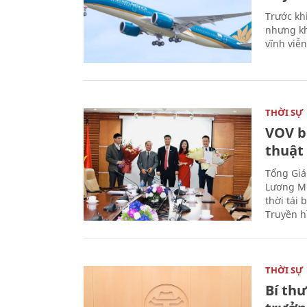
Trước kh
nhưng kh
vĩnh viễ
THỜI SỰ
VOV b
thuật
Tổng Giá
Lương Mi
thời tái
Truyền h
THỜI SỰ
Bí th