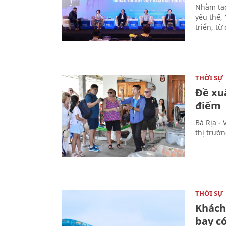
Nhằm tạo
yếu thế,
triển, t
THỜI SỰ
Đề xu
điểm
Bà Rịa -
thị trườ
THỜI SỰ
Khách
bay có