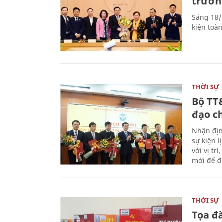
trưởn
Sáng 18/
kiện toà
THỜI SỰ
Bộ TT
đạo c
Nhận địn
sự kiện 
với vị tr
mới để đ
THỜI SỰ
Tọa đ