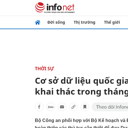
Đời sống
Thị trường
Thế giới
THỜI SỰ
Cơ sở dữ liệu quốc gi
khai thác trong tháng
Bộ Công an phối hợp với Bộ Kế hoạch và 
hoàn thiện các thủ tục cần thiết để đưa Dự