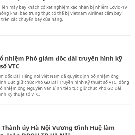
i lên máy bay khách có xét nghiệm xác nhận bị nhiễm Covid-19
ông khai báo trung thực có thể bị Vietnam Airlines cấm bay
n trên các chuyến bay của hãng.
ổ nhiệm Phó giám đốc đài truyền hình kỹ
 số VTC
m đốc Đài Tiếng nói Việt Nam đã quyết định bổ nhiệm ông
nh Đức giữ chức Phó GĐ Đài Truyền hình Kỹ thuật số VTC, đồng
 bổ nhiệm ông Nguyễn Văn Bình tiếp tục giữ chức Phó GĐ Đài
ình Kỹ thuật số VTC.
ư Thành ủy Hà Nội Vương Đình Huệ làm