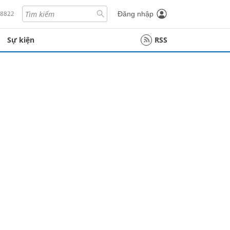
18822
Đăng nhập
Sự kiện
RSS