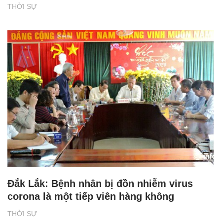
THỜI SỰ
Đắk Lắk: Bệnh nhân bị đồn nhiễm virus
corona là một tiếp viên hàng không
THỜI SỰ