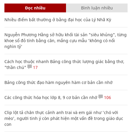
Đọc nhiều
Bình luận nhiều
Nhiều điểm bất thường ở bằng đại học của Lý Nhã Kỳ
Nguyễn Phương Hằng sở hữu khối tài sản "siêu khủng", từng
khoe sổ đỏ tính bằng cân, mắng cựu mẫu 'không có nổi
nghìn tỷ'
Cách học thuộc nhanh Bảng công thức lượng giác bằng thơ,
"thần chú"
17
Bảng công thức đạo hàm nguyên hàm cơ bản cần nhớ
Các công thức hóa học lớp 8, 9 cơ bản cần nhớ
106
Clip lột tả chân thực cảnh anh trai và em gái như 'chó với
mèo', người tinh ý còn phát hiện một vấn đề trong giáo dục
con