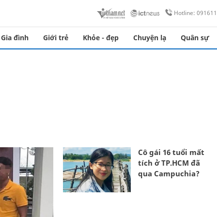
Hotline: 09161
Gia đình
Giới trẻ
Khỏe - đẹp
Chuyện lạ
Quân sự
Cô gái 16 tuổi mất
tích ở TP.HCM đã
qua Campuchia?