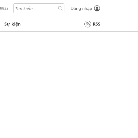
18822
Đăng nhập
Sự kiện
RSS