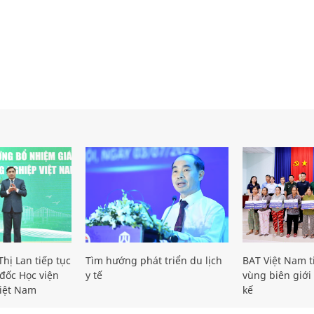
hị Lan tiếp tục
Tìm hướng phát triển du lịch
BAT Việt Nam t
đốc Học viện
y tế
vùng biên giới 
iệt Nam
kế