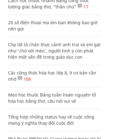
Cách học thuộc nhanh Bảng công thức
lượng giác bằng thơ, "thần chú"
17
20 số điện thoại ma ám bạn không bao giờ
nên gọi
Clip lột tả chân thực cảnh anh trai và em gái
như 'chó với mèo', người tinh ý còn phát
hiện một vấn đề trong giáo dục con
Các công thức hóa học lớp 8, 9 cơ bản cần
nhớ
106
Mẹo học thuộc Bảng tuần hoàn nguyên tố
hóa học bằng thơ, câu nói vui vẻ
Tổng hợp những status hay về cuộc sống
mang ý nghĩa thay đổi cuộc đời
Phó Đoàn ĐBQH Hà Giang Vương Ngọc Hà bị