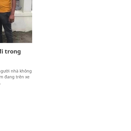
đi trong
 người nhà không
em đang trên xe
.