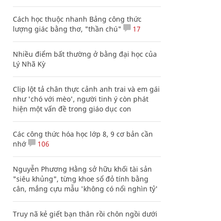
Cách học thuộc nhanh Bảng công thức
lượng giác bằng thơ, "thần chú"
17
Nhiều điểm bất thường ở bằng đại học của
Lý Nhã Kỳ
Clip lột tả chân thực cảnh anh trai và em gái
như 'chó với mèo', người tinh ý còn phát
hiện một vấn đề trong giáo dục con
Các công thức hóa học lớp 8, 9 cơ bản cần
nhớ
106
Nguyễn Phương Hằng sở hữu khối tài sản
"siêu khủng", từng khoe sổ đỏ tính bằng
cân, mắng cựu mẫu 'không có nổi nghìn tỷ'
Truy nã kẻ giết bạn thân rồi chôn ngồi dưới