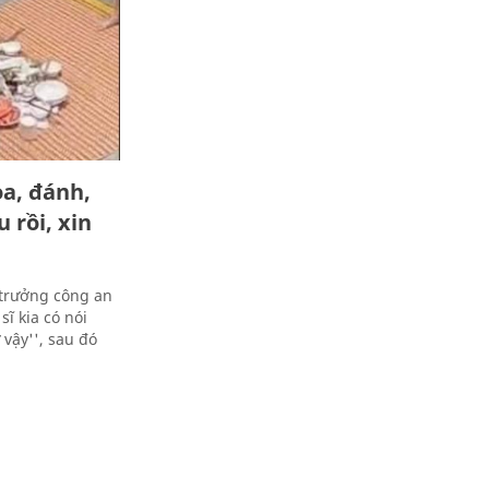
a, đánh,
 rồi, xin
 trưởng công an
sĩ kia có nói
vậy'', sau đó