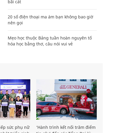
bãi cát
20 số điện thoại ma ám bạn không bao giờ
nên gọi
Mẹo học thuộc Bảng tuần hoàn nguyên tố
hóa học bằng thơ, câu nói vui vẻ
iếp sức phụ nữ
‘Hành trình kết nối trăm điểm