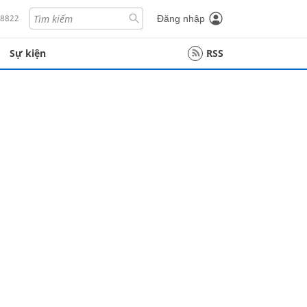
18822
Đăng nhập
Sự kiện
RSS