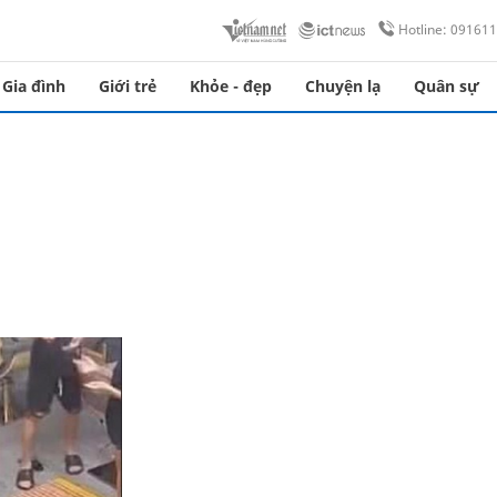
Hotline: 09161
Gia đình
Giới trẻ
Khỏe - đẹp
Chuyện lạ
Quân sự