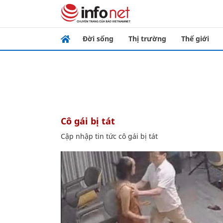
Đời sống
Thị trường
Thế giới
cô gái bị tát
Cập nhập tin tức cô gái bị tát