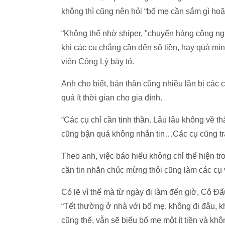
không thì cũng nên hỏi “bố mẹ cần sắm gì hoặc 
“Không thể nhờ shiper, "chuyển hàng công ng
khi các cụ chẳng cần đến số tiền, hay quà mìn
viên Công Lý bày tỏ.
Anh cho biết, bản thân cũng nhiều lần bị các 
quá ít thời gian cho gia đình.
“Các cụ chỉ cần tinh thần. Lâu lâu không về t
cũng bận quá không nhắn tin…Các cụ cũng trá
Theo anh, việc báo hiếu không chỉ thể hiện tr
cần tin nhắn chúc mừng thôi cũng làm các cụ 
Có lẽ vì thế mà từ ngày đi làm đến giờ, Cô 
“Tết thường ở nhà với bố mẹ, không đi đâu, k
cũng thế, vẫn sẽ biếu bố mẹ một ít tiền và khô