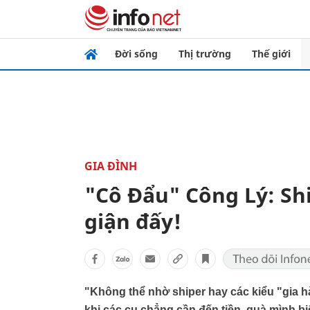
Đời sống
Thị trường
Thế giới
GIA ĐÌNH
"Cô Đẩu" Công Lý: Shi
giận đấy!
"Không thể nhờ shiper hay các kiểu "gia 
khi các cụ chẳng cần đến tiền, quà mình b