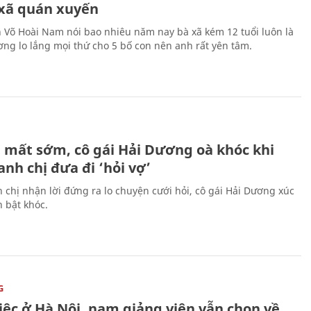
 xã quán xuyến
n Võ Hoài Nam nói bao nhiêu năm nay bà xã kém 12 tuổi luôn là
ng lo lắng mọi thứ cho 5 bố con nên anh rất yên tâm.
H
 mất sớm, cô gái Hải Dương oà khóc khi
nh chị đưa đi ‘hỏi vợ’
 chị nhận lời đứng ra lo chuyện cưới hỏi, cô gái Hải Dương xúc
 bật khóc.
G
iệc ở Hà Nội, nam giảng viên vẫn chọn về