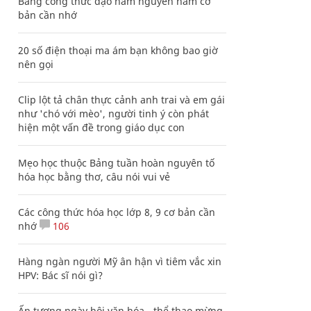
Bảng công thức đạo hàm nguyên hàm cơ
bản cần nhớ
20 số điện thoại ma ám bạn không bao giờ
nên gọi
Clip lột tả chân thực cảnh anh trai và em gái
như 'chó với mèo', người tinh ý còn phát
hiện một vấn đề trong giáo dục con
Mẹo học thuộc Bảng tuần hoàn nguyên tố
hóa học bằng thơ, câu nói vui vẻ
Các công thức hóa học lớp 8, 9 cơ bản cần
nhớ
106
Hàng ngàn người Mỹ ân hận vì tiêm vắc xin
HPV: Bác sĩ nói gì?
Ấn tượng ngày hội văn hóa - thể thao mừng