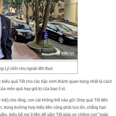
g Lý chỉn chu ngoài đời thực
 biếu quà Tết cho các bậc sinh thành quan trọng nhất là cách
ủa món quà hay giá trị của bao lì xì.
trái
) cho rằng, con cái không thể nào gửi Ship quà Tết đến
, trong trường hợp biếu tiền cũng phải lựa lời, chẳng hạn
ắm, biếu bố mẹ ít tiền để sắm Tết giúp vợ chồng con” hoặc