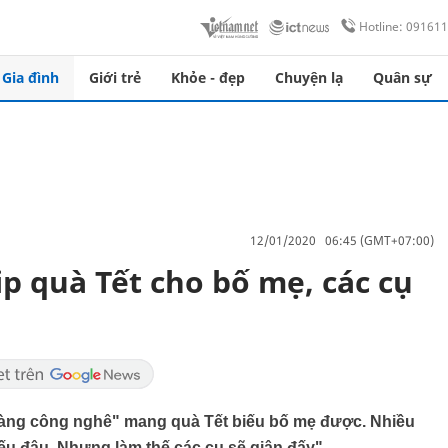
Hotline: 09161
Gia đình
Giới trẻ
Khỏe - đẹp
Chuyện lạ
Quân sự
12/01/2020 06:45 (GMT+07:00)
p quà Tết cho bố mẹ, các cụ
hàng công nghê" mang quà Tết biếu bố mẹ được. Nhiều
iếu đâu. Nhưng làm thế các cụ sẽ giận đấy".