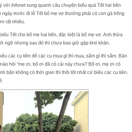
Lý với
Infonet
xung quanh câu chuyện biếu quà Tết hai bên
i ngày trước đi lễ Tết bố mẹ vợ thường phải có con gà trống
 rất nhiều.
iếu Tết cho bố mẹ hai bên, đặc biệt là bố mẹ vợ. Anh thừa
 bỡ ngỡ nhưng sau đó thì chưa bao giờ gặp khó khăn.
iếu các cụ tiền để các cụ mua gì thì mua, sắm gì thì sắm. Bản
nào hỏi “mẹ ơi, bố ơi đã có cái này chưa? Bố ơi, mẹ ơi có
 bận không có thời gian thì thôi tốt nhất cứ biếu các cụ tiền.
ẻ.