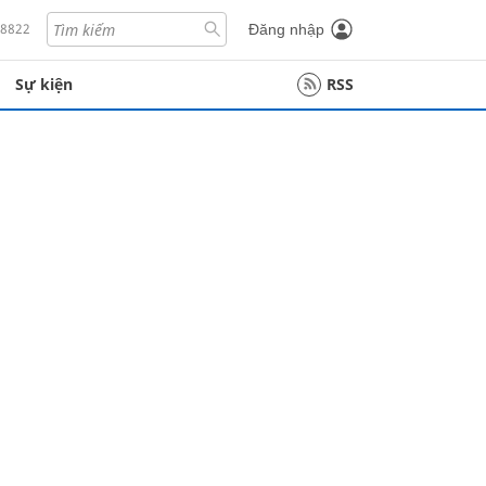
18822
Đăng nhập
Sự kiện
RSS