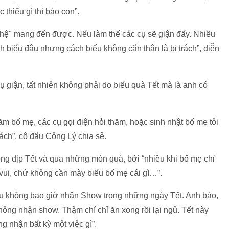
thiếu gì thì bảo con”.
hệ" mang đến được. Nếu làm thế các cụ sẽ giận đấy. Nhiều
h biếu đâu nhưng cách biếu không cẩn thận là bị trách”, diễn
cụ giận, tất nhiên không phải do biếu quà Tết mà là anh có
hăm bố mẹ, các cụ gọi điện hỏi thăm, hoặc sinh nhật bố mẹ tôi
ch”, cô đẩu Công Lý chia sẻ.
ong dịp Tết và qua những món quà, bởi “nhiều khi bố mẹ chỉ
vui, chứ không cần mày biếu bố mẹ cái gì…”.
Đẩu không bao giờ nhận Show trong những ngày Tết. Anh bảo,
hông nhận show. Thậm chí chỉ ăn xong rồi lại ngủ. Tết này
ng nhận bất kỳ một việc gì”.