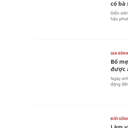
có bà
Diễn viê
hậu phươ
GIA ĐÌN
Bố mẹ
được a
Ngày anh
động đến
ĐỜI SỐN
Làm v