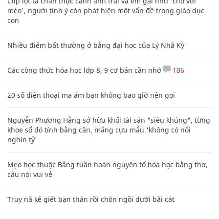
Clip lột tả chân thực cảnh anh trai và em gái như 'chó với
mèo', người tinh ý còn phát hiện một vấn đề trong giáo dục
con
Nhiều điểm bất thường ở bằng đại học của Lý Nhã Kỳ
Các công thức hóa học lớp 8, 9 cơ bản cần nhớ
106
20 số điện thoại ma ám bạn không bao giờ nên gọi
Nguyễn Phương Hằng sở hữu khối tài sản "siêu khủng", từng
khoe sổ đỏ tính bằng cân, mắng cựu mẫu 'không có nổi
nghìn tỷ'
Mẹo học thuộc Bảng tuần hoàn nguyên tố hóa học bằng thơ,
câu nói vui vẻ
Truy nã kẻ giết bạn thân rồi chôn ngồi dưới bãi cát