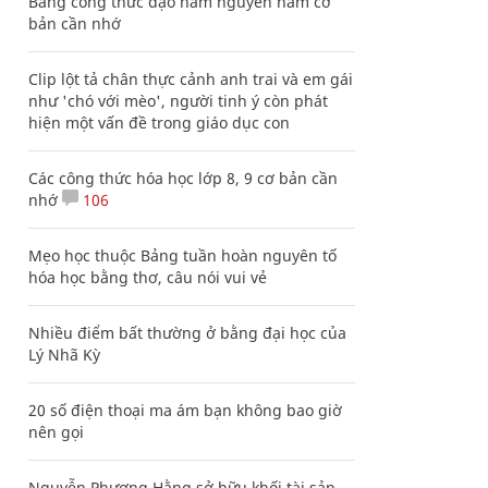
Bảng công thức đạo hàm nguyên hàm cơ
bản cần nhớ
Clip lột tả chân thực cảnh anh trai và em gái
như 'chó với mèo', người tinh ý còn phát
hiện một vấn đề trong giáo dục con
Các công thức hóa học lớp 8, 9 cơ bản cần
nhớ
106
Mẹo học thuộc Bảng tuần hoàn nguyên tố
hóa học bằng thơ, câu nói vui vẻ
Nhiều điểm bất thường ở bằng đại học của
Lý Nhã Kỳ
20 số điện thoại ma ám bạn không bao giờ
nên gọi
Nguyễn Phương Hằng sở hữu khối tài sản