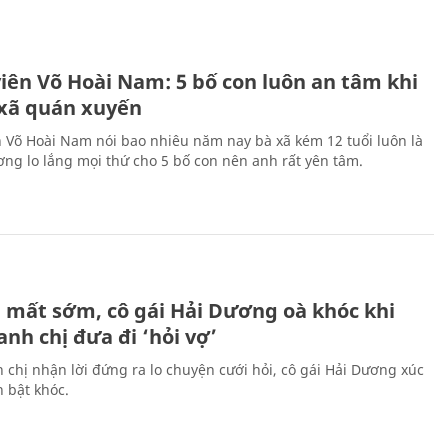
H
viên Võ Hoài Nam: 5 bố con luôn an tâm khi
 xã quán xuyến
n Võ Hoài Nam nói bao nhiêu năm nay bà xã kém 12 tuổi luôn là
ng lo lắng mọi thứ cho 5 bố con nên anh rất yên tâm.
H
 mất sớm, cô gái Hải Dương oà khóc khi
nh chị đưa đi ‘hỏi vợ’
 chị nhận lời đứng ra lo chuyện cưới hỏi, cô gái Hải Dương xúc
 bật khóc.