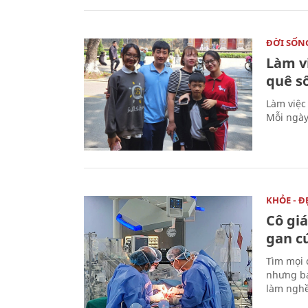
ĐỜI SỐN
Làm v
quê s
Làm việc
Mỗi ngày
KHỎE - Đ
Cô gi
gan c
Tìm mọi 
nhưng bá
làm nghề