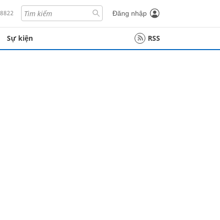
18822
Đăng nhập
Sự kiện
RSS