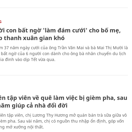
G
ời con bất ngờ 'làm đám cưới' cho bố mẹ,
p thanh xuân gian khó
ệm 37 năm ngày cưới của ông Trần Văn Mai và bà Mai Thị Mười là
bất ngờ của 6 người con dành cho ông bà nhân chuyến du lịch
ia đình vào dịp Tết vừa qua.
H
n tập viên về quê làm việc bị gièm pha, sau
năm giúp cả nhà đổi đời
biên tập viên, chị Lương Thy Hương mở quán bán trà sữa giữa vô
gièm pha. Sau vài năm, chị có nguồn thu nhập ổn định, góp vốn
ng mở xưởng nội thất.