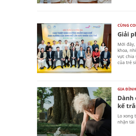
CÙNG C
Giải 
Mới đây,
khoa, nh
vực chia
của trẻ 
GIA ĐÌN
Dành 
kế trắ
Lo xong t
nhận tài