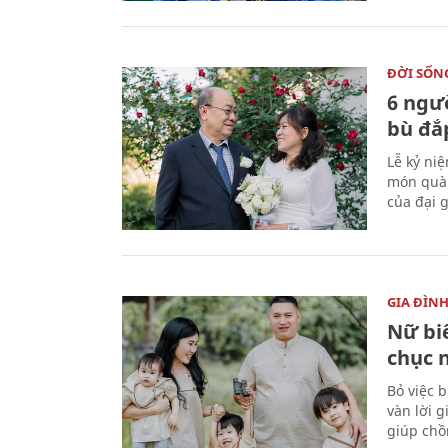
ĐỜI SỐN
6 ngư
bù đắ
Lễ kỷ ni
món quà 
của đại g
GIA ĐÌN
Nữ biê
chục 
Bỏ việc 
vàn lời 
giúp chồ