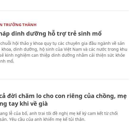
ON TRƯỞNG THÀNH
pháp dinh dưỡng hỗ trợ trẻ sinh mổ
 chuỗi hội thảo y khoa quy tụ các chuyên gia đầu ngành về sản
i khoa, dinh dưỡng, hộ sinh của Việt Nam và các nước trong khu
 sẻ kinh nghiệm can thiệp dinh dưỡng nhằm cải thiện sức khỏe
sinh mổ.
H
cả đời chăm lo cho con riêng của chồng, mẹ
ng tay khi về già
ang lễ của bố, anh trai tôi đề nghị mẹ kế ký cam kết từ chối
 sản. Yêu cầu của anh khiến mẹ kế tủi thân.