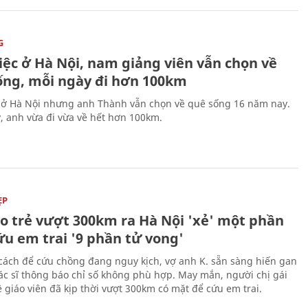
G
iệc ở Hà Nội, nam giảng viên vẫn chọn về
ống, mỗi ngày đi hơn 100km
 ở Hà Nội nhưng anh Thành vẫn chọn về quê sống 16 năm nay.
, anh vừa đi vừa về hết hơn 100km.
ẸP
áo trẻ vượt 300km ra Hà Nội 'xẻ' một phần
ứu em trai '9 phần tử vong'
cách để cứu chồng đang nguy kịch, vợ anh K. sẵn sàng hiến gan
c sĩ thông báo chỉ số không phù hợp. May mắn, người chị gái
 giáo viên đã kịp thời vượt 300km có mặt để cứu em trai.