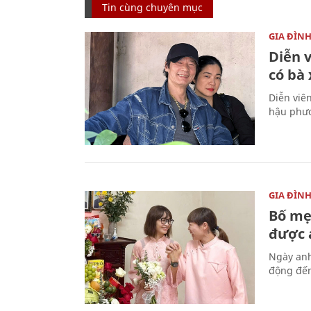
Tin cùng chuyên mục
GIA ĐÌN
Diễn 
có bà
Diễn viê
hậu phươ
GIA ĐÌN
Bố mẹ
được a
Ngày anh
động đến