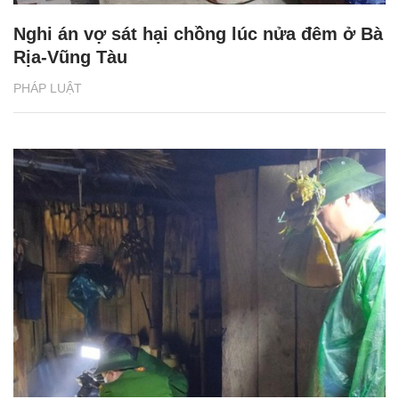
Nghi án vợ sát hại chồng lúc nửa đêm ở Bà
Rịa-Vũng Tàu
PHÁP LUẬT