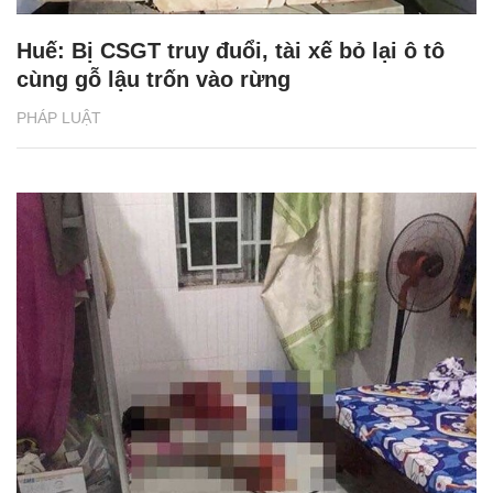
Huế: Bị CSGT truy đuổi, tài xế bỏ lại ô tô
cùng gỗ lậu trốn vào rừng
PHÁP LUẬT