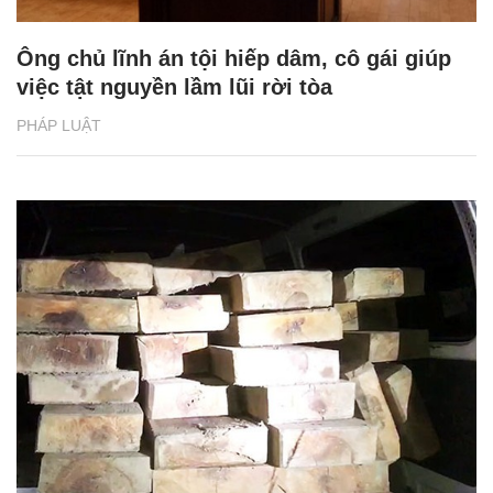
Ông chủ lĩnh án tội hiếp dâm, cô gái giúp
việc tật nguyền lầm lũi rời tòa
PHÁP LUẬT