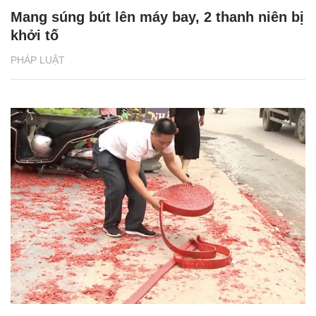
Mang súng bút lên máy bay, 2 thanh niên bị
khởi tố
PHÁP LUẬT