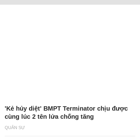
'Kẻ hủy diệt' BMPT Terminator chịu được
cùng lúc 2 tên lửa chống tăng
QUÂN SỰ