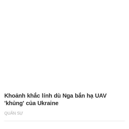
Khoảnh khắc lính dù Nga bắn hạ UAV
'khủng' của Ukraine
QUÂN SỰ