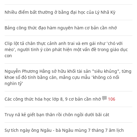
Nhiều điểm bất thường ở bằng đại học của Lý Nhã Kỳ
Bảng công thức đạo hàm nguyên hàm cơ bản cần nhớ
Clip lột tả chân thực cảnh anh trai và em gái như 'chó với
mèo', người tinh ý còn phát hiện một vấn đề trong giáo dục
con
Nguyễn Phương Hằng sở hữu khối tài sản "siêu khủng", từng
khoe sổ đỏ tính bằng cân, mắng cựu mẫu 'không có nổi
nghìn tỷ'
Các công thức hóa học lớp 8, 9 cơ bản cần nhớ
106
Truy nã kẻ giết bạn thân rồi chôn ngồi dưới bãi cát
Sự tích ngày ông Ngâu - bà Ngâu mùng 7 tháng 7 âm lịch