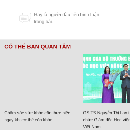
CÓ THỂ BẠN QUAN TÂM
Chăm sóc sức khỏe cần thực hiện
GS.TS Nguyễn Thị Lan ti
ngay khi cơ thể còn khỏe
chức Giám đốc Học viện
Việt Nam