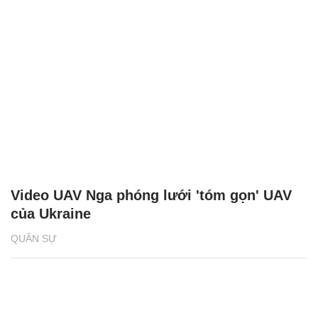
Video UAV Nga phóng lưới 'tóm gọn' UAV
của Ukraine
QUÂN SỰ