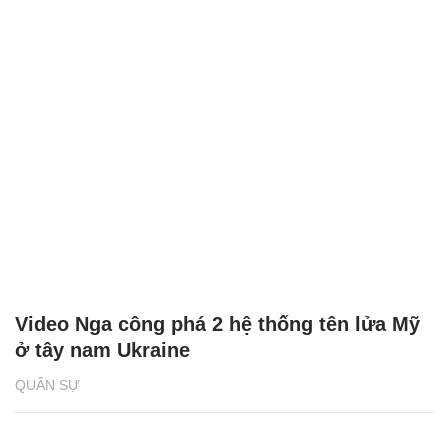
Video Nga công phá 2 hệ thống tên lửa Mỹ
ở tây nam Ukraine
QUÂN SỰ