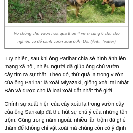
Vợ chồng chủ vườn hoa quả thuê 4 vệ sĩ cùng 6 chú chó
nghiệp vụ để canh vườn xoài ở Ấn Độ. (Ảnh: Twitter)
Tuy nhiên, sau khi ông Parihar chia sẻ hình ảnh lên
mạng xã hội, nhiều người đã giúp ông chủ vườn
cây tìm ra sự thật. Theo đó, thứ quả lạ trong vườn
của ông Parihar là xoài Miyazaki, giống xoài tại Nhật
Bản và được cho là loại xoài đắt nhất thế giới.
Chính sự xuất hiện của cây xoài lạ trong vườn cây
của ông Sankalp đã thu hút sự chú ý của những tên
trộm. Cũng trong năm ngoái, nhiều lần trộm đã ghé
thăm để không chỉ vặt xoài mà chúng còn có ý định