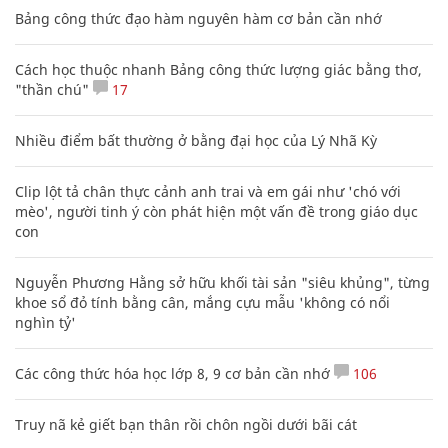
Bảng công thức đạo hàm nguyên hàm cơ bản cần nhớ
Cách học thuộc nhanh Bảng công thức lượng giác bằng thơ,
"thần chú"
17
Nhiều điểm bất thường ở bằng đại học của Lý Nhã Kỳ
Clip lột tả chân thực cảnh anh trai và em gái như 'chó với
mèo', người tinh ý còn phát hiện một vấn đề trong giáo dục
con
Nguyễn Phương Hằng sở hữu khối tài sản "siêu khủng", từng
khoe sổ đỏ tính bằng cân, mắng cựu mẫu 'không có nổi
nghìn tỷ'
Các công thức hóa học lớp 8, 9 cơ bản cần nhớ
106
Truy nã kẻ giết bạn thân rồi chôn ngồi dưới bãi cát