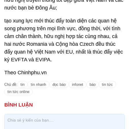
hữu nghị truyền thống tốt đẹp giữa Việt Nam và các
nước bạn bè Đông Âu;
tạo xung lực mới thúc đẩy toàn diện các quan hệ
song phương trên mọi lĩnh vực, đồng thời, với tình
cảm chân thành, hữu nghị hợp tác cùng nhau, cả
hai nước Romania và Cộng hòa Czech đều thúc
đẩy quan hệ Việt Nam với EU, nhất là thúc đẩy việc
ký EVFTA và EVIPA.
Theo Chinhphu.vn
Chủ đề:
tin
tin nhanh
đọc báo
infonet
báo
tin tức
tin tức online