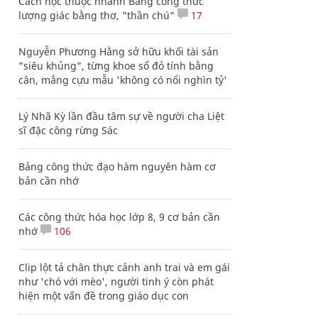
Cách học thuộc nhanh Bảng công thức
lượng giác bằng thơ, "thần chú"
17
Nguyễn Phương Hằng sở hữu khối tài sản
"siêu khủng", từng khoe sổ đỏ tính bằng
cân, mắng cựu mẫu 'không có nổi nghìn tỷ'
Lý Nhã Kỳ lần đầu tâm sự về người cha Liệt
sĩ đặc công rừng Sác
Bảng công thức đạo hàm nguyên hàm cơ
bản cần nhớ
Các công thức hóa học lớp 8, 9 cơ bản cần
nhớ
106
Clip lột tả chân thực cảnh anh trai và em gái
như 'chó với mèo', người tinh ý còn phát
hiện một vấn đề trong giáo dục con