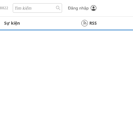
18822
Đăng nhập
Sự kiện
RSS