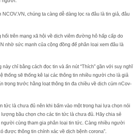
i người.
ên NCOV.VN, chúng ta càng dễ dàng lọc ra đâu là tin giả, đâu
g hổi trên mạng xã hội về dịch viêm đường hô hấp cấp do
VN nhờ sức mạnh của cộng đồng để phân loại xem đâu là
này chỉ bằng cách đọc tin và ấn nút “Thích” gần với suy nghĩ
 Hệ thống sẽ thống kê lại các thông tin nhiều người cho là giả
 trọng trước hằng loạt thông tin đa chiều về dịch cúm nCov-
n tức là chưa đủ nên khi bấm vào một trong hai lựa chọn nói
ờ lượng bầu chọn cho các tin tức là chưa đủ. Hãy chia sẻ
 người cùng tham gia phân loại tin tức. Càng nhiều người
có được thông tin chính xác về dịch bệnh corona”.