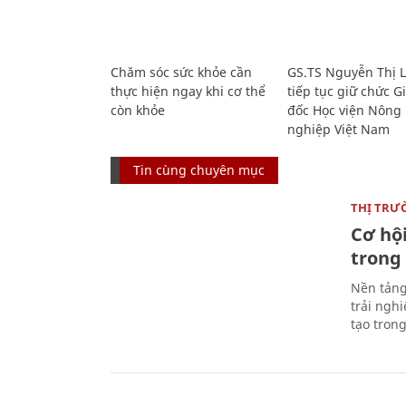
Chăm sóc sức khỏe cần
GS.TS Nguyễn Thị 
thực hiện ngay khi cơ thể
tiếp tục giữ chức 
còn khỏe
đốc Học viện Nông
nghiệp Việt Nam
Tin cùng chuyên mục
THỊ TRƯ
Cơ hội
trong
Nền tảng
trải ngh
tạo tron