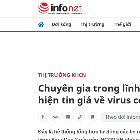
Đời sống
Thị trường
Thế giới
THỊ TRƯỜNG KHCN
Chuyên gia trong lĩnh
hiện tin giả về virus 
Đây là hệ thống tổng hợp tự động các tin
virus Sars-Cov-2 gây nên. NCOV.VN nhờ sứ