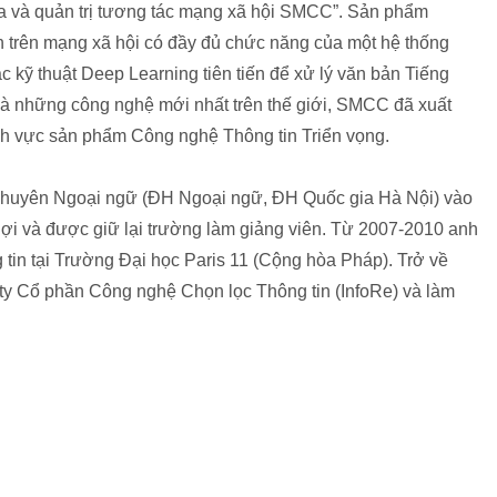
a và quản trị tương tác mạng xã hội SMCC”. Sản phẩm
n trên mạng xã hội có đầy đủ chức năng của một hệ thống
kỹ thuật Deep Learning tiên tiến để xử lý văn bản Tiếng
o và những công nghệ mới nhất trên thế giới, SMCC đã xuất
ĩnh vực sản phẩm Công nghệ Thông tin Triển vọng.
Chuyên Ngoại ngữ (ĐH Ngoại ngữ, ĐH Quốc gia Hà Nội) vào
i và được giữ lại trường làm giảng viên. Từ 2007-2010 anh
tin tại Trường Đại học Paris 11 (Cộng hòa Pháp). Trở về
ty Cổ phần Công nghệ Chọn lọc Thông tin (InfoRe) và làm