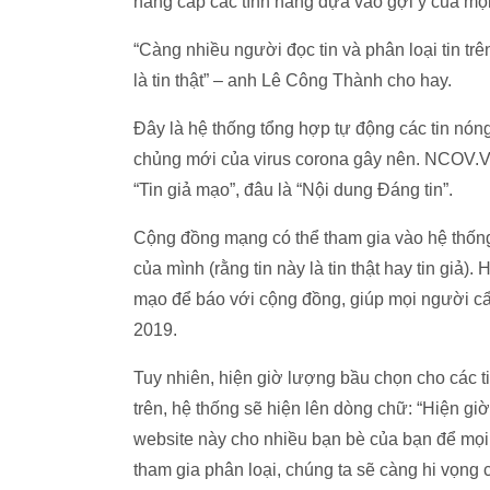
nâng cấp các tính năng dựa vào gợi ý của mọ
“Càng nhiều người đọc tin và phân loại tin tr
là tin thật” – anh Lê Công Thành cho hay.
Đây là hệ thống tổng hợp tự động các tin nón
chủng mới của virus corona gây nên. NCOV.
“Tin giả mạo”, đâu là “Nội dung Đáng tin”.
Cộng đồng mạng có thể tham gia vào hệ thống 
của mình (rằng tin này là tin thật hay tin giả).
mạo để báo với cộng đồng, giúp mọi người cẩn
2019.
Tuy nhiên, hiện giờ lượng bầu chọn cho các ti
trên, hệ thống sẽ hiện lên dòng chữ: “Hiện gi
website này cho nhiều bạn bè của bạn để mọi
tham gia phân loại, chúng ta sẽ càng hi vọng 