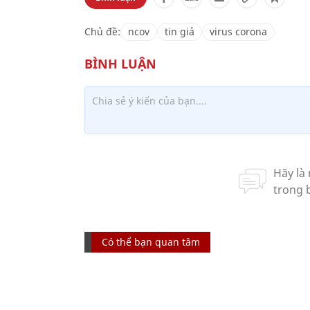
Chủ đề:
ncov
tin giả
virus corona
Có thể bạn quan tâm