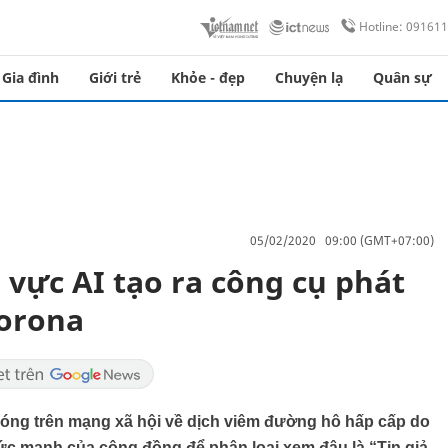
Hotline: 09161
Gia đình
Giới trẻ
Khỏe - đẹp
Chuyện lạ
Quân sự
05/02/2020 09:00 (GMT+07:00)
 vực AI tạo ra công cụ phát
corona
 nóng trên mạng xã hội về dịch viêm đường hô hấp cấp do
c mạnh của cộng đồng để phân loại xem đâu là “Tin giả