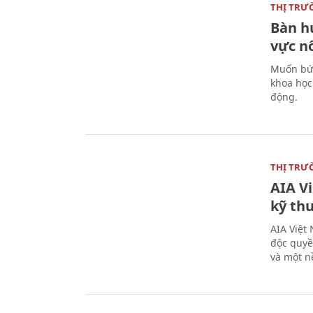
THỊ TRƯ
Bàn h
vực n
Muốn bứt
khoa học
động.
THỊ TRƯ
AIA V
kỹ th
AIA Việt
độc quyề
và một n