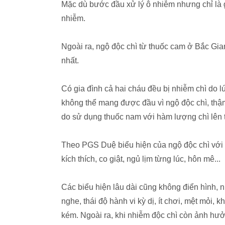
Mặc dù bước đầu xử lý ô nhiễm nhưng chỉ là 
nhiễm.
Ngoài ra, ngộ độc chì từ thuốc cam ở Bắc Gia
nhất.
Có gia đình cả hai cháu đều bị nhiễm chì do 
không thể mang được đầu vì ngộ độc chì, thậ
do sử dụng thuốc nam với hàm lượng chì lên 
Theo PGS Duệ biểu hiện của ngộ độc chì với t
kích thích, co giật, ngủ lịm từng lúc, hôn mê...
Các biểu hiện lâu dài cũng không điển hình, n
nghe, thái độ hành vi kỳ dị, ít chơi, mệt mỏi,
kém. Ngoài ra, khi nhiễm độc chì còn ảnh hưởn