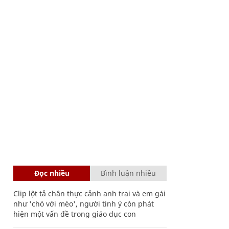
Đọc nhiều
Bình luận nhiều
Clip lột tả chân thực cảnh anh trai và em gái
như 'chó với mèo', người tinh ý còn phát
hiện một vấn đề trong giáo dục con