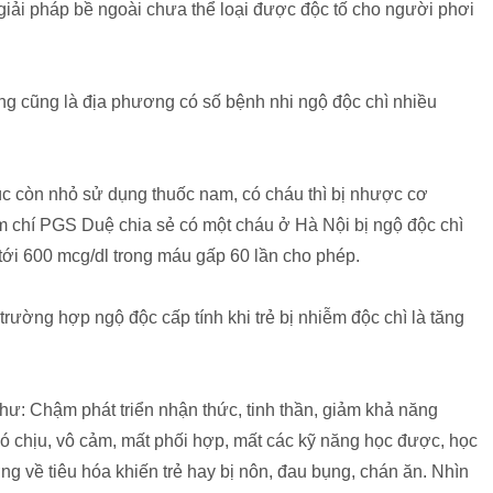
giải pháp bề ngoài chưa thể loại được độc tố cho người phơi
ng cũng là địa phương có số bệnh nhi ngộ độc chì nhiều
lúc còn nhỏ sử dụng thuốc nam, có cháu thì bị nhược cơ
m chí PGS Duệ chia sẻ có một cháu ở Hà Nội bị ngộ độc chì
tới 600 mcg/dl trong máu gấp 60 lần cho phép.
rường hợp ngộ độc cấp tính khi trẻ bị nhiễm độc chì là tăng
hư: Chậm phát triển nhận thức, tinh thần, giảm khả năng
 khó chịu, vô cảm, mất phối hợp, mất các kỹ năng học được, học
g về tiêu hóa khiến trẻ hay bị nôn, đau bụng, chán ăn. Nhìn