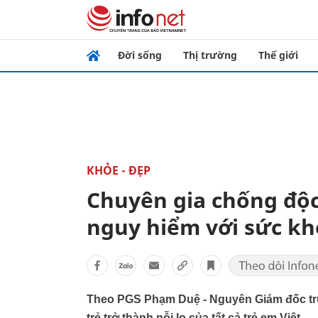
Đời sống
Thị trường
Thế giới
KHỎE - ĐẸP
Chuyên gia chống độ
nguy hiểm với sức kh
Theo PGS Phạm Duệ - Nguyên Giám đốc tru
trẻ trở thành nỗi lo của tất cả trẻ em Việt.