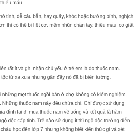
 thiếu máu.
hó tính, dễ cáu bẳn, hay quấy, khóc hoặc bướng bỉnh, nghịch
thì có thể bị liệt cơ, mềm nhũn chân tay, thiếu máu, co giật
n rất ít và ghi nhận chủ yếu ở trẻ em là do thuốc nam.
 tộc từ xa xưa nhưng gần đây nó đã bị biến tướng.
i những mẹt thuốc ngồi bán ở chợ không có kiểm nghiệm,
. Những thuốc nam này đều chứa chì. Chì được sử dụng
 gia đình lại đi mua thuốc nam về uống và kết quả là hàm
ngộ độc cấp tính. Trẻ nào sử dụng ít thì ngộ độc trường diễn
Có cháu học đến lớp 7 nhưng không biết kiến thức gì và xét