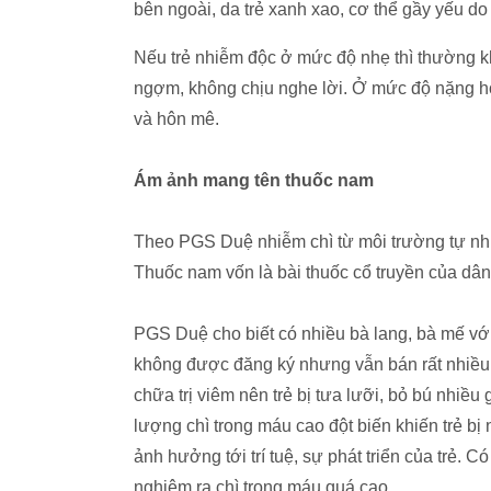
bên ngoài, da trẻ xanh xao, cơ thể gầy yếu do
Nếu trẻ nhiễm độc ở mức độ nhẹ thì thường k
ngợm, không chịu nghe lời. Ở mức độ nặng hơn 
và hôn mê.
Ám ảnh mang tên thuốc nam
Theo PGS Duệ nhiễm chì từ môi trường tự nhiê
Thuốc nam vốn là bài thuốc cổ truyền của dân
PGS Duệ cho biết có nhiều bà lang, bà mế vớ
không được đăng ký nhưng vẫn bán rất nhiều
chữa trị viêm nên trẻ bị tưa lưỡi, bỏ bú nhiều
lượng chì trong máu cao đột biến khiến trẻ bị 
ảnh hưởng tới trí tuệ, sự phát triển của trẻ. 
nghiệm ra chì trong máu quá cao.