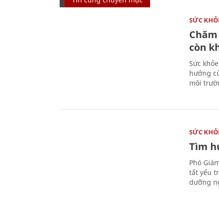
SỨC KHỎ
Chăm 
còn k
Sức khỏe
hưởng củ
môi trườ
SỨC KHỎ
Tìm hư
Phó Giám
tất yếu 
dưỡng ng