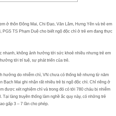
rẻ em ở thôn Đông Mai, Chi Đạo, Văn Lâm, Hưng Yên và trẻ em
ì, PGS TS Phạm Duệ cho biết ngộ độc chì ở trẻ em đang thực
độc nhanh, không ảnh hưởng tới sức khoẻ nhiều nhưng trẻ em
hưởng tới trí tuệ, sự phát triển của trẻ.
 ảnh hưởng do nhiễm chì, VN chưa có thống kê nhưng từ năm
Bạch Mai ghi nhận rất nhiều trẻ bị ngộ độc chì. Chỉ riêng ở
m được xét nghiệm chì và trong đó có tới 780 cháu bị nhiễm
. Tại làng truyền thống làm nghề ắc quy này, có những trẻ
ao gấp 3 – 7 lần cho phép.