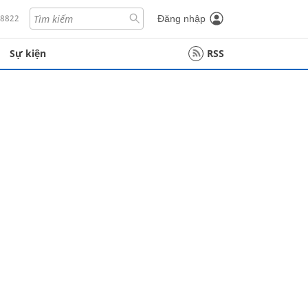
18822
Đăng nhập
Sự kiện
RSS