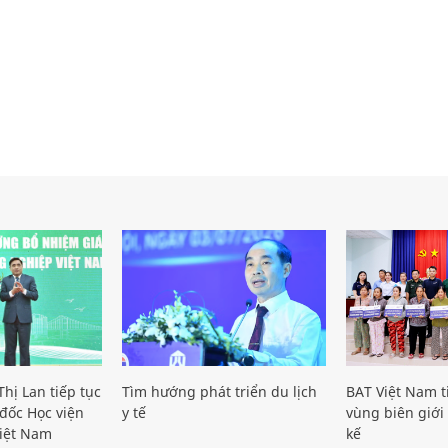
hị Lan tiếp tục
Tìm hướng phát triển du lịch
BAT Việt Nam t
đốc Học viện
y tế
vùng biên giới 
iệt Nam
kế