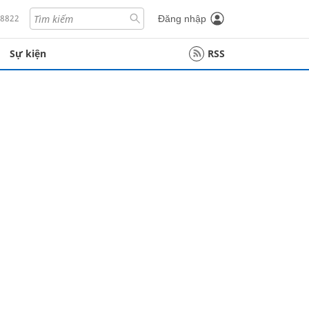
18822
Đăng nhập
Sự kiện
RSS