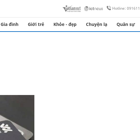
Hotline: 09161
Gia đình
Giới trẻ
Khỏe - đẹp
Chuyện lạ
Quân sự