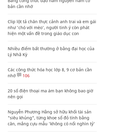
Bảng công thức đạo hàm nguyên hàm cơ
bản cần nhớ
Clip lột tả chân thực cảnh anh trai và em gái
như 'chó với mèo', người tinh ý còn phát
hiện một vấn đề trong giáo dục con
Nhiều điểm bất thường ở bằng đại học của
Lý Nhã Kỳ
Các công thức hóa học lớp 8, 9 cơ bản cần
nhớ
106
20 số điện thoại ma ám bạn không bao giờ
nên gọi
Nguyễn Phương Hằng sở hữu khối tài sản
"siêu khủng", từng khoe sổ đỏ tính bằng
cân, mắng cựu mẫu 'không có nổi nghìn tỷ'