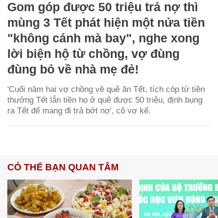
Gom góp được 50 triệu trả nợ thì
mùng 3 Tết phát hiện một nửa tiền
"không cánh mà bay", nghe xong
lời biện hộ từ chồng, vợ đùng
đùng bỏ về nhà mẹ đẻ!
'Cuối năm hai vợ chồng về quê ăn Tết, tích cóp từ tiền
thưởng Tết lẫn tiền họ ở quê được 50 triệu, định bụng
ra Tết để mang đi trả bớt nợ', cô vợ kể.
CÓ THỂ BẠN QUAN TÂM