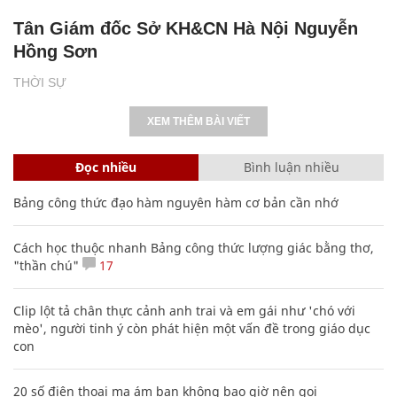
Tân Giám đốc Sở KH&CN Hà Nội Nguyễn
Hồng Sơn
THỜI SỰ
XEM THÊM BÀI VIẾT
Đọc nhiều
Bình luận nhiều
Bảng công thức đạo hàm nguyên hàm cơ bản cần nhớ
Cách học thuộc nhanh Bảng công thức lượng giác bằng thơ,
"thần chú"
17
Clip lột tả chân thực cảnh anh trai và em gái như 'chó với
mèo', người tinh ý còn phát hiện một vấn đề trong giáo dục
con
20 số điện thoại ma ám bạn không bao giờ nên gọi