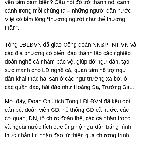
yên tâm bám biển? Câu hỏi đó trở thành nỗi canh
cánh trong mỗi chúng ta – những người dân nước
Việt có tấm lòng “thương người như thể thương
thân”.
Tổng LĐLĐVN đã giao Công đoàn NN&PTNT VN và
các địa phương có biển, đảo thành lập các nghiệp
đoàn nghề cá nhằm bảo vệ, giúp đỡ ngư dân, tạo
sức mạnh cho LĐ nghề cá, quan tâm hỗ trợ ngư
dân khai thác hải sản ở các ngư trường xa bờ, ở
các quần đảo, hải đảo như Hoàng Sa, Trường Sa...
Mới đây, Đoàn Chủ tịch Tổng LĐLĐVN đã kêu gọi
cán bộ, đoàn viên CĐ, hệ thống CĐ cả nước, các
cơ quan, DN, tổ chức đoàn thể, các cá nhân trong
và ngoài nước tích cực ủng hộ ngư dân bằng hình
thức nhắn tin nhân đạo từ thiện qua chương trình