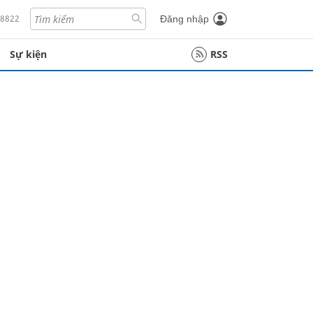
18822
Đăng nhập
Sự kiện
RSS