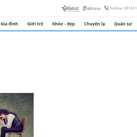
Hotline: 09161
Gia đình
Giới trẻ
Khỏe - đẹp
Chuyện lạ
Quân sự