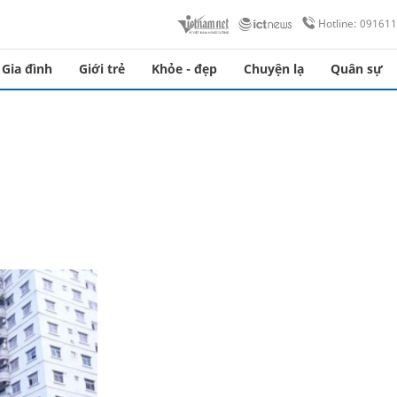
Hotline: 09161
Gia đình
Giới trẻ
Khỏe - đẹp
Chuyện lạ
Quân sự