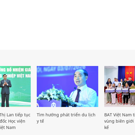
hị Lan tiếp tục
Tìm hướng phát triển du lịch
BAT Việt Nam t
đốc Học viện
y tế
vùng biên giới 
iệt Nam
kế