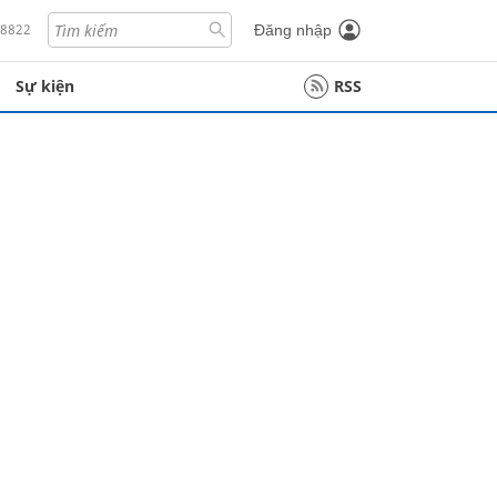
18822
Đăng nhập
Sự kiện
RSS