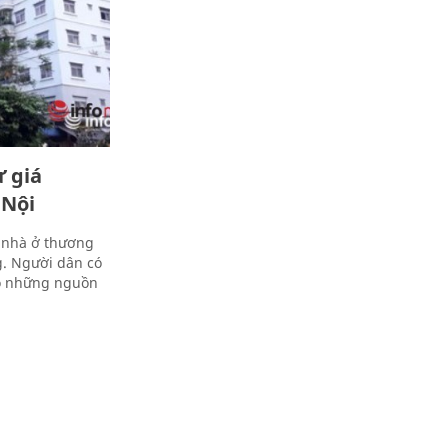
ư giá
 Nội
n nhà ở thương
ng. Người dân có
ảo những nguồn